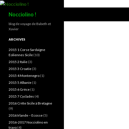
Recherche
Nocciolino !
blog de voyage de Babeth et
Xavier
ARCHIVES
2015 1 Corse Sardaigne
Eoliennes Sicile
(10)
2015 2 Italie
(3)
2015 3 Croatie
(3)
2015 4 Montenegro
(1)
2015 5 Albanie
(1)
2015 6 Grèce
(1)
2015 7 Cyclades
(4)
2016 Crête Sicile à Bretagne
(9)
2016 Irlande – Ecosse
(5)
2016-2017 Nocciolino en
travo
(4)