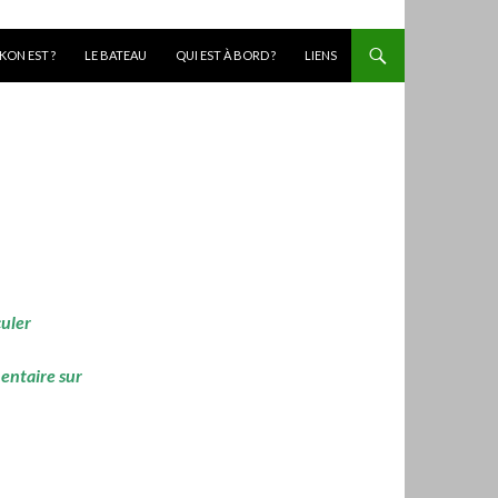
KON EST ?
LE BATEAU
QUI EST À BORD ?
LIENS
culer
mentaire sur