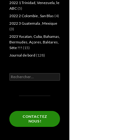
2022 1 Trinidad, Venezuela, le
ABC
(5)
2022 2 Colombie , San Blas
(4)
2022 3 Guatemala , Mexique
(3)
2023 Yucatan, Cuba, Bahamas,
Bermudes, Açores, Baléares,
Sète !!!
(15)
Journal de bord
(128)
Rechercher :
CONTACTEZ
NOUS !