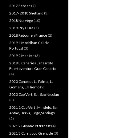
2017 Ecosse
(7)
2017- 2018 Shetland
(3)
2018 Norvège
(10)
2018 Pays-Bas
(1)
2018 Retour en France
(2)
2019 1 Morbihan Galicie
Portugal
(3)
2019 2 Madère
(3)
2019 3 Canaries Lanzarote
Fuerteventura Gran Canaria
(4)
2020 Canaries La Palma, La
Gomera, El Hierro
(9)
2020 Cap Vert, Sal, Sao Nicolau
(3)
2021 1 Cap Vert : Mindelo, San
Antao, Brava, Fogo,Santiago
(2)
2021 2 Guyane et transat
(4)
2021 3 Carriacou Grenade
(3)