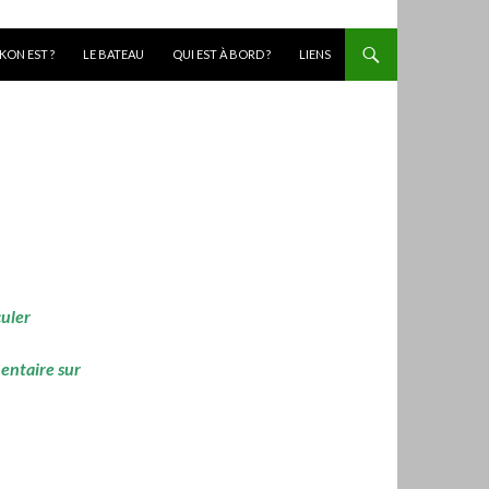
KON EST ?
LE BATEAU
QUI EST À BORD ?
LIENS
culer
mentaire sur