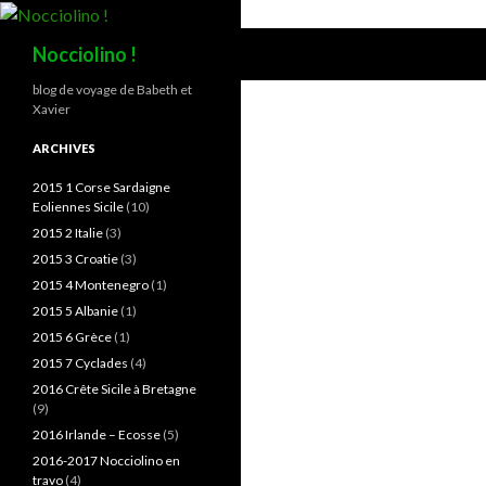
Recherche
Nocciolino !
blog de voyage de Babeth et
Xavier
ARCHIVES
2015 1 Corse Sardaigne
Eoliennes Sicile
(10)
2015 2 Italie
(3)
2015 3 Croatie
(3)
2015 4 Montenegro
(1)
2015 5 Albanie
(1)
2015 6 Grèce
(1)
2015 7 Cyclades
(4)
2016 Crête Sicile à Bretagne
(9)
2016 Irlande – Ecosse
(5)
2016-2017 Nocciolino en
travo
(4)