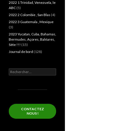
2022 1 Trinidad, Venezuela, le
ABC
(5)
2022 2 Colombie , San Blas
(4)
2022 3 Guatemala , Mexique
(3)
2023 Yucatan, Cuba, Bahamas,
Bermudes, Açores, Baléares,
Sète !!!
(15)
Journal de bord
(128)
Rechercher :
CONTACTEZ
NOUS !