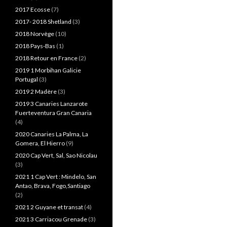
2017 Ecosse
(7)
2017- 2018 Shetland
(3)
2018 Norvège
(10)
2018 Pays-Bas
(1)
2018 Retour en France
(2)
2019 1 Morbihan Galicie
Portugal
(3)
2019 2 Madère
(3)
2019 3 Canaries Lanzarote
Fuerteventura Gran Canaria
(4)
2020 Canaries La Palma, La
Gomera, El Hierro
(9)
2020 Cap Vert, Sal, Sao Nicolau
(3)
2021 1 Cap Vert : Mindelo, San
Antao, Brava, Fogo,Santiago
(2)
2021 2 Guyane et transat
(4)
2021 3 Carriacou Grenade
(3)