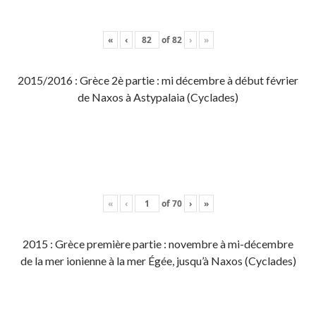
«
‹
of
82
›
»
2015/2016 : Grèce 2è partie : mi décembre à début février
de Naxos à Astypalaia (Cyclades)
«
‹
of
70
›
»
2015 : Grèce première partie : novembre à mi-décembre
de la mer ionienne à la mer Égée, jusqu’à Naxos (Cyclades)