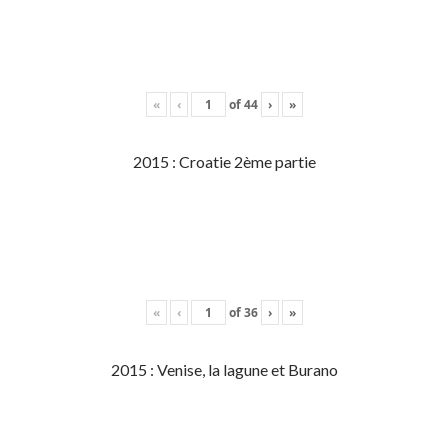
«
‹
of
44
›
»
2015 : Croatie 2ème partie
«
‹
of
36
›
»
2015 : Venise, la lagune et Burano