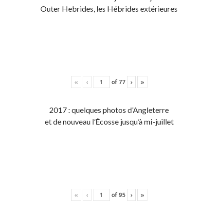
Outer Hebrides, les Hébrides extérieures
«
‹
of
77
›
»
2017 : quelques photos d’Angleterre
et de nouveau l’Écosse jusqu’à mi-juillet
«
‹
of
95
›
»