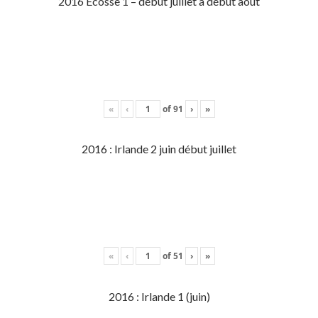
2016 Écosse 1 – début juillet à début aout
«
‹
of
91
›
»
2016 : Irlande 2 juin début juillet
«
‹
of
51
›
»
2016 : Irlande 1 (juin)