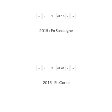
«
‹
of
16
›
»
2015 : En Sardaigne
«
‹
of
41
›
»
2015 : En Corse