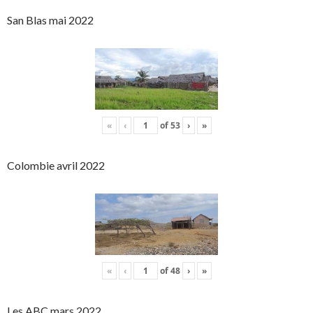
San Blas mai 2022
«
‹
of
53
›
»
Colombie avril 2022
«
‹
of
48
›
»
Les ABC mars 2022