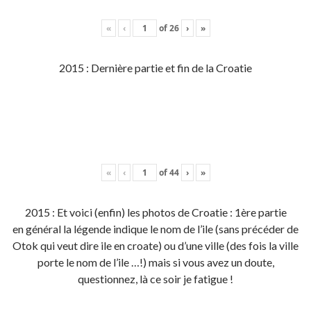
«
‹
of
26
›
»
2015 : Dernière partie et fin de la Croatie
«
‹
of
44
›
»
2015 : Et voici (enfin) les photos de Croatie : 1ère partie
en général la légende indique le nom de l’ile (sans précéder de
Otok qui veut dire ile en croate) ou d’une ville (des fois la ville
porte le nom de l’ile …!) mais si vous avez un doute,
questionnez, là ce soir je fatigue !