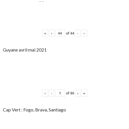
«
‹
of
44
›
»
Guyane avril mai 2021
«
‹
of
86
›
»
Cap Vert : Fogo, Brava, Santiago