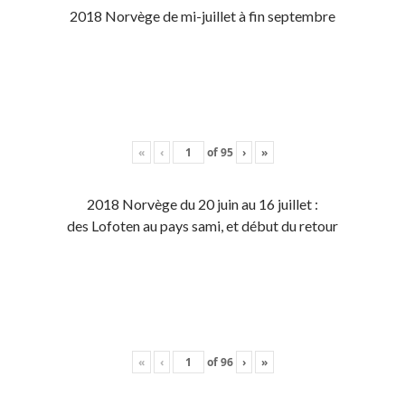
2018 Norvège de mi-juillet à fin septembre
«
‹
of
95
›
»
2018 Norvège du 20 juin au 16 juillet :
des Lofoten au pays sami, et début du retour
«
‹
of
96
›
»