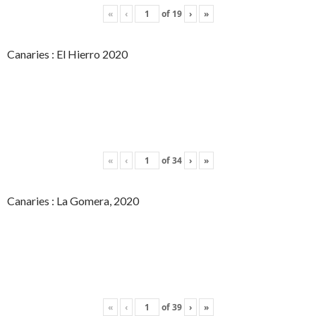
«
‹
of
19
›
»
Canaries : El Hierro 2020
«
‹
of
34
›
»
Canaries : La Gomera, 2020
«
‹
of
39
›
»