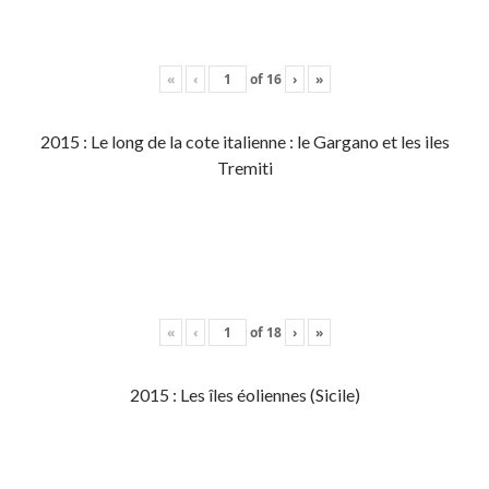
«
‹
of
16
›
»
2015 : Le long de la cote italienne : le Gargano et les iles
Tremiti
«
‹
of
18
›
»
2015 : Les îles éoliennes (Sicile)