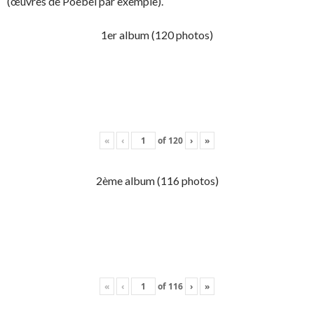
(œuvres de Poebel par exemple).
1er album (120 photos)
«
‹
of
120
›
»
2ème album (116 photos)
«
‹
of
116
›
»