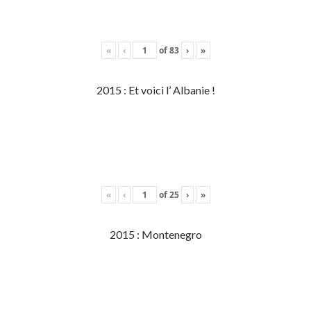
«
‹
of
83
›
»
2015 : Et voici l’ Albanie !
«
‹
of
25
›
»
2015 : Montenegro