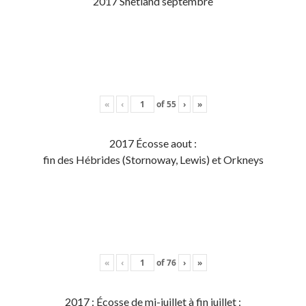
2017 Shetland septembre
«
‹
of
55
›
»
2017 Écosse aout :
fin des Hébrides (Stornoway, Lewis) et Orkneys
«
‹
of
76
›
»
2017 : Écosse de mi-juillet à fin juillet :