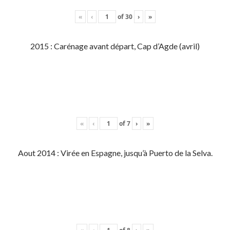
«
‹
of
30
›
»
2015 : Carénage avant départ, Cap d’Agde (avril)
«
‹
of
7
›
»
Aout 2014 : Virée en Espagne, jusqu’à Puerto de la Selva.