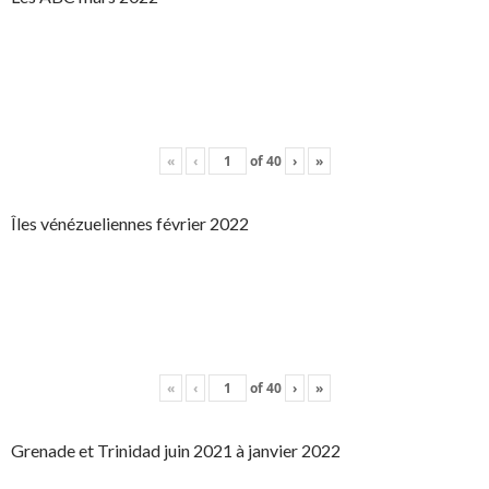
«
‹
of
40
›
»
Îles vénézueliennes février 2022
«
‹
of
40
›
»
Grenade et Trinidad juin 2021 à janvier 2022