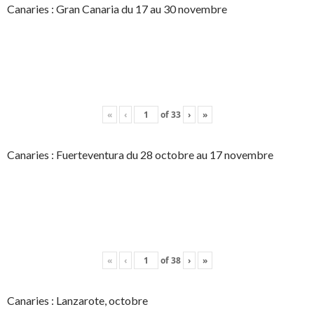
Canaries : Gran Canaria du 17 au 30 novembre
«
‹
of
33
›
»
Canaries : Fuerteventura du 28 octobre au 17 novembre
«
‹
of
38
›
»
Canaries : Lanzarote, octobre