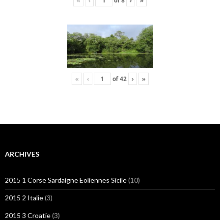
«
‹
of
8
›
»
«
‹
of
42
›
»
ARCHIVES
2015 1 Corse Sardaigne Eoliennes Sicile
(10)
2015 2 Italie
(3)
2015 3 Croatie
(3)