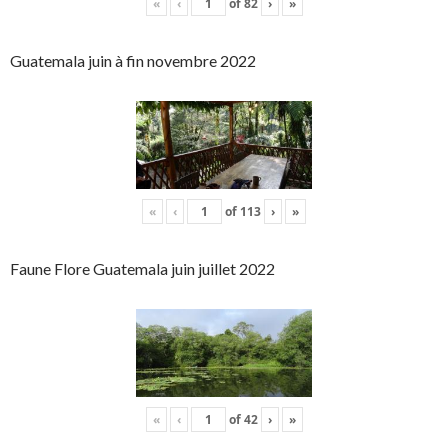
«
‹
of
82
›
»
Guatemala juin à fin novembre 2022
«
‹
of
113
›
»
Faune Flore Guatemala juin juillet 2022
«
‹
of
42
›
»