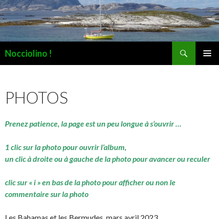
Recherche
Nocciolino !
ALLER
MENU
AU
PRINCI
CONTENU
PHOTOS
Prenez patience, la page est un peu longue à s’ouvrir …
1 clic sur la photo pour ouvrir l’album,
un clic à droite ou à gauche de la photo pour avancer ou reculer
clic sur « i » en bas de la photo pour afficher ou non le
commentaire sur la photo
Les Bahamas et les Bermudes, mars avril 2023