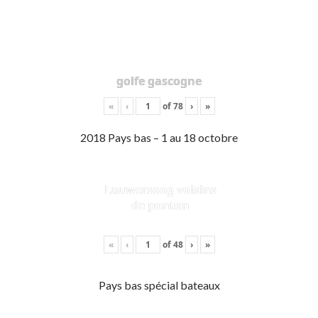
golfe gascogne
«
‹
of
78
›
»
2018 Pays bas – 1 au 18 octobre
Lauwersoog voisins
de ponton
«
‹
of
48
›
»
Pays bas spécial bateaux