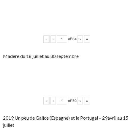
«
‹
of
64
›
»
Madère du 18 juillet au 30 septembre
«
‹
of
50
›
»
2019 Un peu de Galice (Espagne) et le Portugal – 29avril au 15
juillet