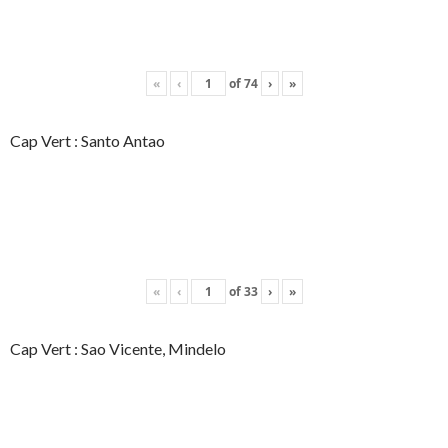
«
‹
of
74
›
»
Cap Vert : Santo Antao
«
‹
of
33
›
»
Cap Vert : Sao Vicente, Mindelo