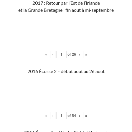
2017 : Retour par l’Est de l’Irlande
et la Grande Bretagne : fin aout à mi-septembre
«
‹
of
26
›
»
2016 Écosse 2 – début aout au 26 aout
«
‹
of
54
›
»