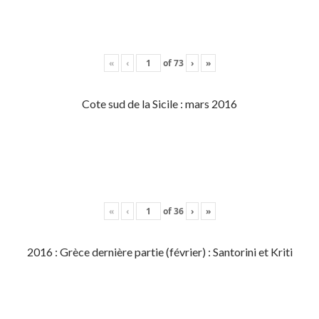
«
‹
of
73
›
»
Cote sud de la Sicile : mars 2016
«
‹
of
36
›
»
2016 : Grèce dernière partie (février) : Santorini et Kriti