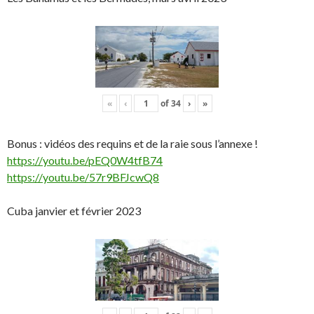
«
‹
of
34
›
»
Bonus : vidéos des requins et de la raie sous l’annexe !
https://youtu.be/pEQ0W4tfB74
https://youtu.be/57r9BFJcwQ8
Cuba janvier et février 2023