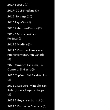
2017 Ecosse
(7)
2017- 2018 Shetland
(3)
2018 Norvège
(10)
2018 Pays-Bas
(1)
2018 Retour en France
(2)
2019 1 Morbihan Galicie
Portugal
(3)
2019 2 Madère
(3)
2019 3 Canaries Lanzarote
Fuerteventura Gran Canaria
(4)
2020 Canaries La Palma, La
Gomera, El Hierro
(9)
2020 Cap Vert, Sal, Sao Nicolau
(3)
2021 1 Cap Vert : Mindelo, San
Antao, Brava, Fogo,Santiago
(2)
2021 2 Guyane et transat
(4)
2021 3 Carriacou Grenade
(3)