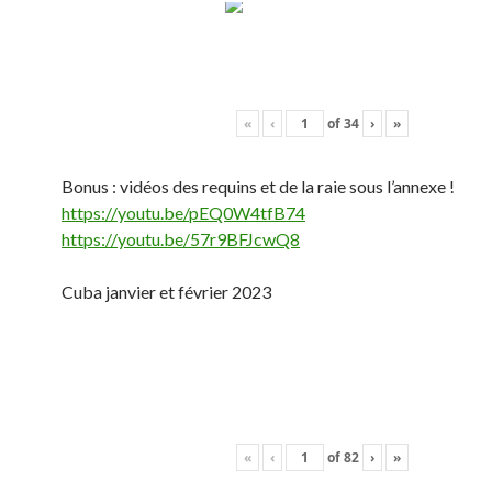
«
‹
of
34
›
»
Bonus : vidéos des requins et de la raie sous l’annexe !
https://youtu.be/pEQ0W4tfB74
https://youtu.be/57r9BFJcwQ8
Cuba janvier et février 2023
«
‹
of
82
›
»