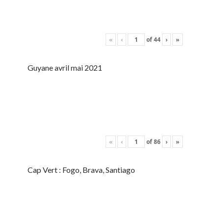
«
‹
of
44
›
»
Guyane avril mai 2021
«
‹
of
86
›
»
Cap Vert : Fogo, Brava, Santiago