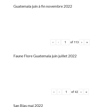
Guatemala juin à fin novembre 2022
«
‹
of
113
›
»
Faune Flore Guatemala juin juillet 2022
«
‹
of
42
›
»
San Blas mai 2022