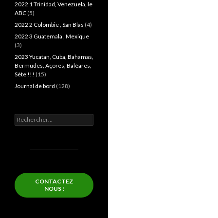
2022 1 Trinidad, Venezuela, le
ABC
(5)
2022 2 Colombie , San Blas
(4)
2022 3 Guatemala , Mexique
(3)
2023 Yucatan, Cuba, Bahamas,
Bermudes, Açores, Baléares,
Sète !!!
(15)
Journal de bord
(128)
Rechercher :
CONTACTEZ
NOUS !