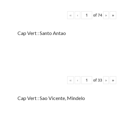
«
‹
of
74
›
»
Cap Vert : Santo Antao
«
‹
of
33
›
»
Cap Vert : Sao Vicente, Mindelo