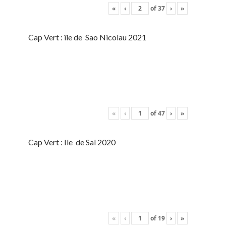
«
‹
of
37
›
»
Cap Vert : île de Sao Nicolau 2021
«
‹
of
47
›
»
Cap Vert : Ile de Sal 2020
«
‹
of
19
›
»