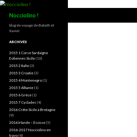
Recherche
Nocciolino !
blog de voyage de Babeth et
Xavier
ARCHIVES
2015 1 Corse Sardaigne
Eoliennes Sicile
(10)
2015 2 Italie
(3)
2015 3 Croatie
(3)
2015 4 Montenegro
(1)
2015 5 Albanie
(1)
2015 6 Grèce
(1)
2015 7 Cyclades
(4)
2016 Crête Sicile à Bretagne
(9)
2016 Irlande – Ecosse
(5)
2016-2017 Nocciolino en
travo
(4)