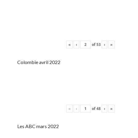
«
‹
of
53
›
»
Colombie avril 2022
«
‹
of
48
›
»
Les ABC mars 2022