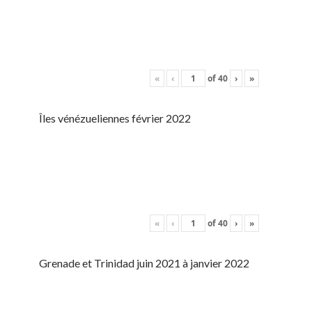
«
‹
of
40
›
»
Îles vénézueliennes février 2022
«
‹
of
40
›
»
Grenade et Trinidad juin 2021 à janvier 2022