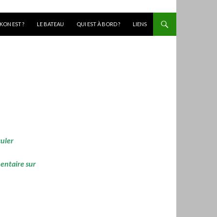
KON EST ?
LE BATEAU
QUI EST À BORD ?
LIENS
culer
mentaire sur