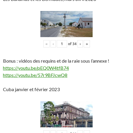
«
‹
of
34
›
»
Bonus : vidéos des requins et de la raie sous l’annexe !
https://youtu.be/pEQ0W4tfB74
https://youtu.be/57r9BFJcwQ8
Cuba janvier et février 2023