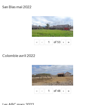
San Blas mai 2022
«
‹
of
53
›
»
Colombie avril 2022
«
‹
of
48
›
»
Les ABC mars 2022