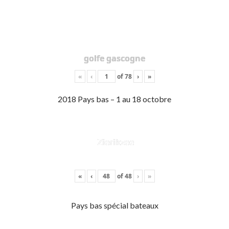
golfe gascogne
«
‹
of
78
›
»
2018 Pays bas – 1 au 18 octobre
Zierikzee
«
‹
of
48
›
»
Pays bas spécial bateaux