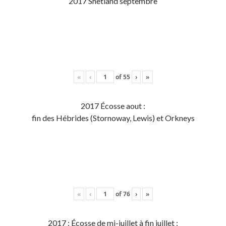
2017 Shetland septembre
«
‹
of
55
›
»
2017 Écosse aout :
fin des Hébrides (Stornoway, Lewis) et Orkneys
«
‹
of
76
›
»
2017 : Écosse de mi-juillet à fin juillet :