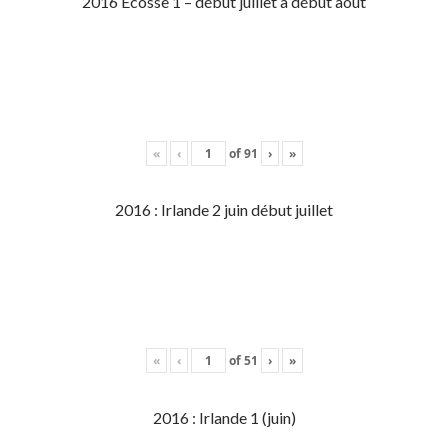
2016 Écosse 1 – début juillet à début aout
«
‹
of
91
›
»
2016 : Irlande 2 juin début juillet
«
‹
of
51
›
»
2016 : Irlande 1 (juin)