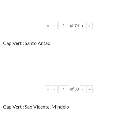
«
‹
of
74
›
»
Cap Vert : Santo Antao
«
‹
of
33
›
»
Cap Vert : Sao Vicente, Mindelo