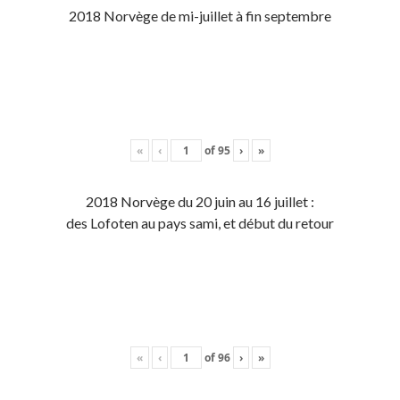
2018 Norvège de mi-juillet à fin septembre
«
‹
of
95
›
»
2018 Norvège du 20 juin au 16 juillet :
des Lofoten au pays sami, et début du retour
«
‹
of
96
›
»