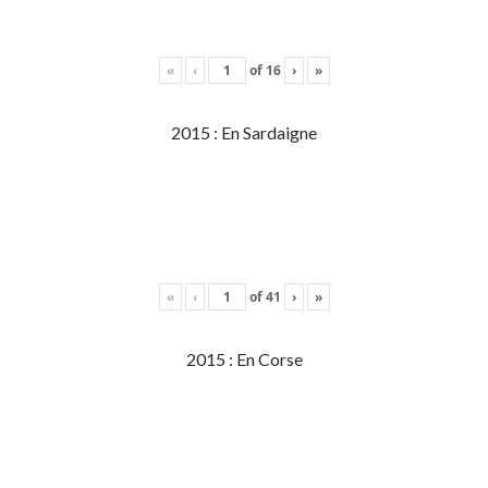
«
‹
of
16
›
»
2015 : En Sardaigne
«
‹
of
41
›
»
2015 : En Corse