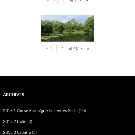
«
‹
of
8
›
»
«
‹
of
42
›
»
ARCHIVES
2015 1 Corse Sardaigne Eoliennes Sicile
(10)
2015 2 Italie
(3)
2015 3 Croatie
(3)