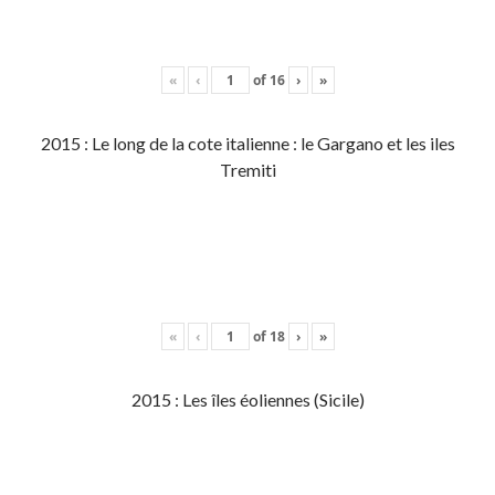
«
‹
of
16
›
»
2015 : Le long de la cote italienne : le Gargano et les iles
Tremiti
«
‹
of
18
›
»
2015 : Les îles éoliennes (Sicile)