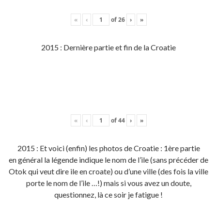
«
‹
of
26
›
»
2015 : Dernière partie et fin de la Croatie
«
‹
of
44
›
»
2015 : Et voici (enfin) les photos de Croatie : 1ère partie
en général la légende indique le nom de l’ile (sans précéder de
Otok qui veut dire ile en croate) ou d’une ville (des fois la ville
porte le nom de l’ile …!) mais si vous avez un doute,
questionnez, là ce soir je fatigue !