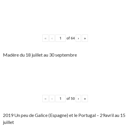
«
‹
of
64
›
»
Madère du 18 juillet au 30 septembre
«
‹
of
50
›
»
2019 Un peu de Galice (Espagne) et le Portugal – 29avril au 15
juillet