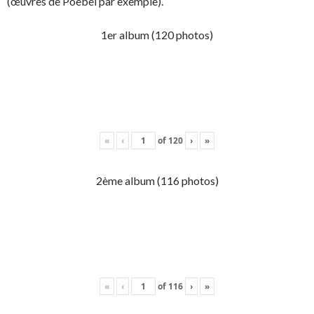
(œuvres de Poebel par exemple).
1er album (120 photos)
«
‹
of
120
›
»
2ème album (116 photos)
«
‹
of
116
›
»