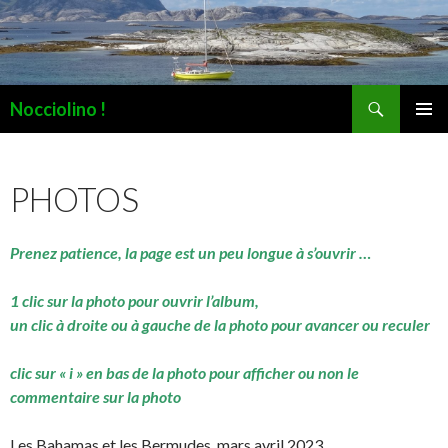
Recherche
Nocciolino !
ALLER
MENU
AU
PRINCI
CONTENU
PHOTOS
Prenez patience, la page est un peu longue à s’ouvrir …
1 clic sur la photo pour ouvrir l’album,
un clic à droite ou à gauche de la photo pour avancer ou reculer
clic sur « i » en bas de la photo pour afficher ou non le
commentaire sur la photo
Les Bahamas et les Bermudes, mars avril 2023