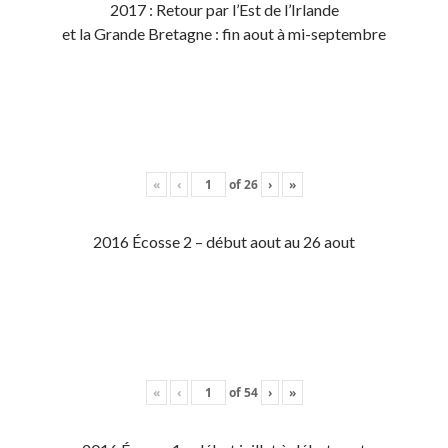
2017 : Retour par l’Est de l’Irlande
et la Grande Bretagne : fin aout à mi-septembre
«
‹
of
26
›
»
2016 Écosse 2 – début aout au 26 aout
«
‹
of
54
›
»