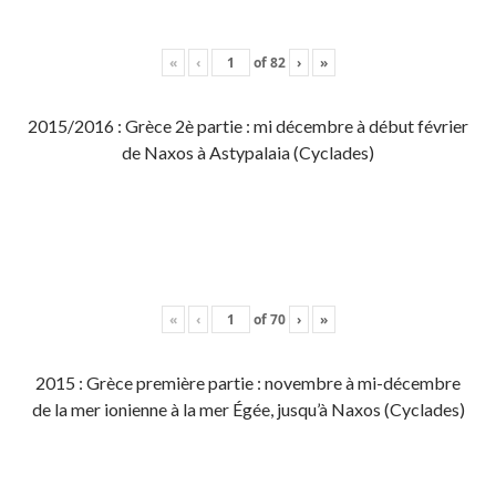
«
‹
of
82
›
»
2015/2016 : Grèce 2è partie : mi décembre à début février
de Naxos à Astypalaia (Cyclades)
«
‹
of
70
›
»
2015 : Grèce première partie : novembre à mi-décembre
de la mer ionienne à la mer Égée, jusqu’à Naxos (Cyclades)