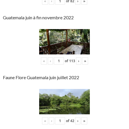
«
‹
of
82
›
»
Guatemala juin à fin novembre 2022
«
‹
of
113
›
»
Faune Flore Guatemala juin juillet 2022
«
‹
of
42
›
»