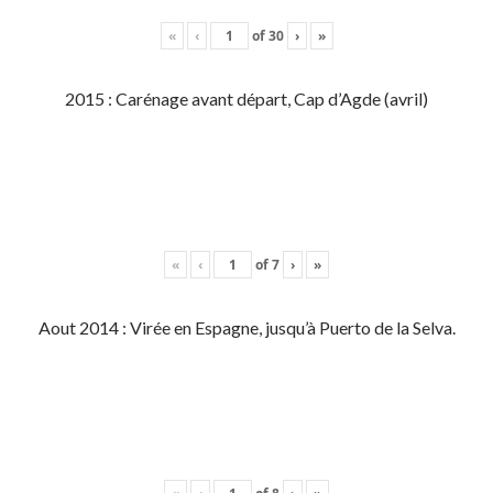
«
‹
of
30
›
»
2015 : Carénage avant départ, Cap d’Agde (avril)
«
‹
of
7
›
»
Aout 2014 : Virée en Espagne, jusqu’à Puerto de la Selva.