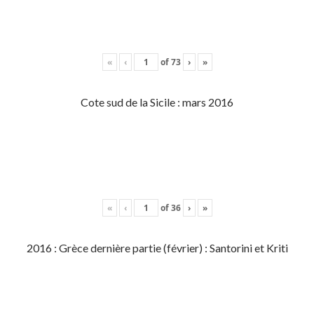
«
‹
of
73
›
»
Cote sud de la Sicile : mars 2016
«
‹
of
36
›
»
2016 : Grèce dernière partie (février) : Santorini et Kriti