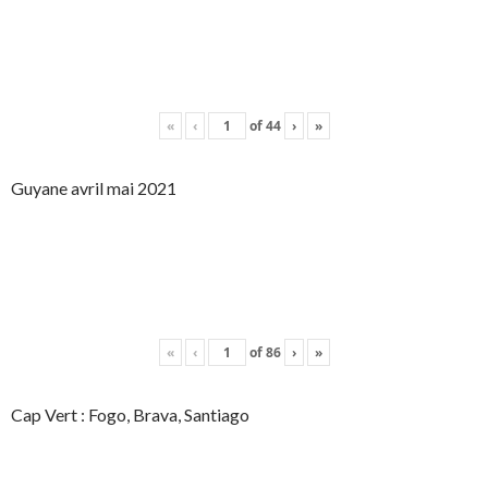
«
‹
of
44
›
»
Guyane avril mai 2021
«
‹
of
86
›
»
Cap Vert : Fogo, Brava, Santiago