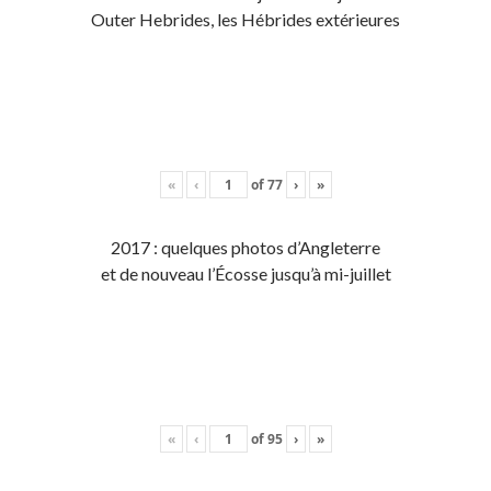
Outer Hebrides, les Hébrides extérieures
«
‹
of
77
›
»
2017 : quelques photos d’Angleterre
et de nouveau l’Écosse jusqu’à mi-juillet
«
‹
of
95
›
»