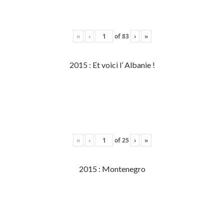
«
‹
of
83
›
»
2015 : Et voici l’ Albanie !
«
‹
of
25
›
»
2015 : Montenegro