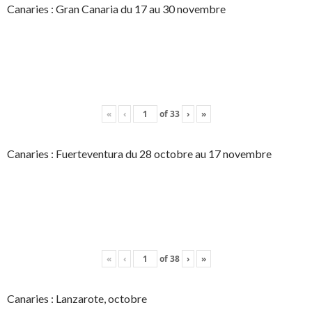
Canaries : Gran Canaria du 17 au 30 novembre
«
‹
of
33
›
»
Canaries : Fuerteventura du 28 octobre au 17 novembre
«
‹
of
38
›
»
Canaries : Lanzarote, octobre