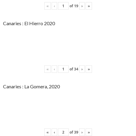
«
‹
of
19
›
»
Canaries : El Hierro 2020
«
‹
of
34
›
»
Canaries : La Gomera, 2020
«
‹
of
39
›
»