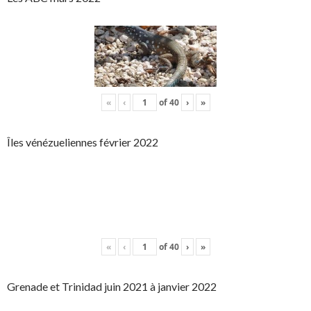
«
‹
of
40
›
»
Îles vénézueliennes février 2022
«
‹
of
40
›
»
Grenade et Trinidad juin 2021 à janvier 2022