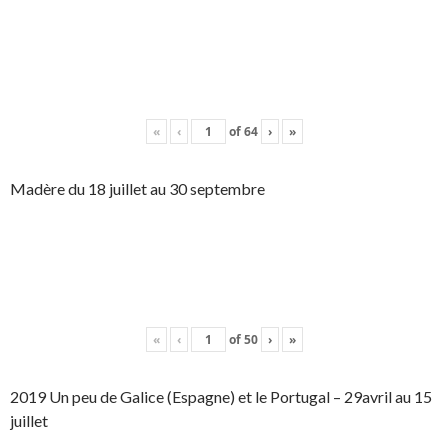
«
‹
of
64
›
»
Madère du 18 juillet au 30 septembre
«
‹
of
50
›
»
2019 Un peu de Galice (Espagne) et le Portugal – 29avril au 15
juillet