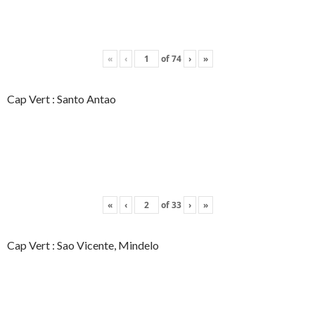
«
‹
of
74
›
»
Cap Vert : Santo Antao
«
‹
of
33
›
»
Cap Vert : Sao Vicente, Mindelo