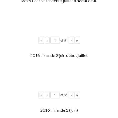
2016 Écosse 1 – début juillet à début aout
«
‹
of
91
›
»
2016 : Irlande 2 juin début juillet
«
‹
of
51
›
»
2016 : Irlande 1 (juin)