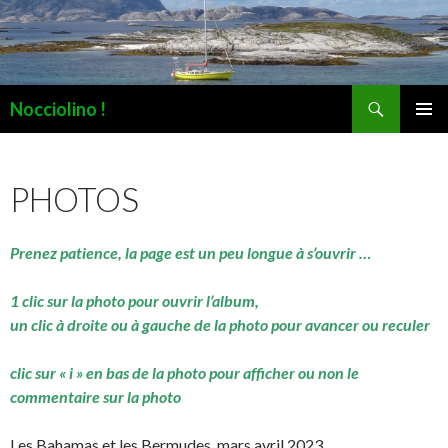
Recherche
Nocciolino !
ALLER
MENU
AU
PRINCI
CONTENU
PHOTOS
Prenez patience, la page est un peu longue à s’ouvrir …
1 clic sur la photo pour ouvrir l’album,
un clic à droite ou à gauche de la photo pour avancer ou reculer
clic sur « i » en bas de la photo pour afficher ou non le
commentaire sur la photo
Les Bahamas et les Bermudes, mars avril 2023