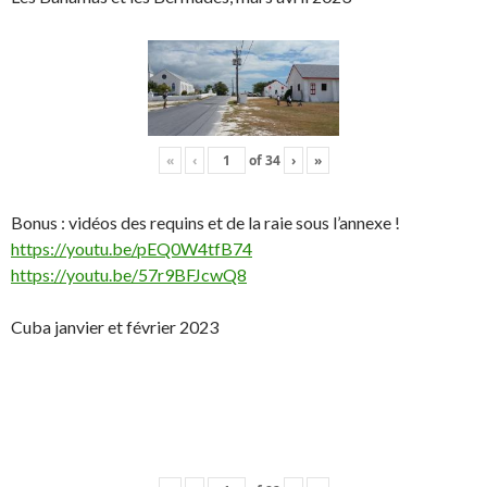
«
‹
of
34
›
»
Bonus : vidéos des requins et de la raie sous l’annexe !
https://youtu.be/pEQ0W4tfB74
https://youtu.be/57r9BFJcwQ8
Cuba janvier et février 2023