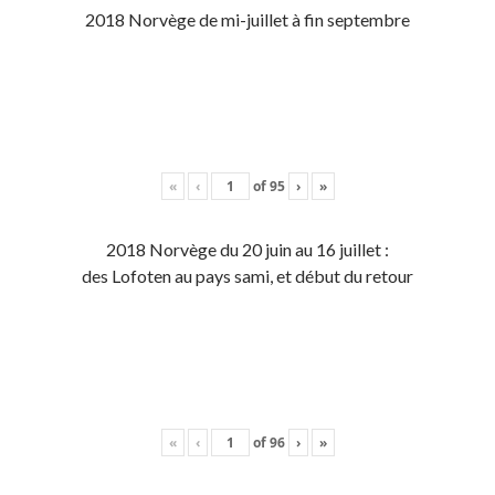
2018 Norvège de mi-juillet à fin septembre
«
‹
of
95
›
»
2018 Norvège du 20 juin au 16 juillet :
des Lofoten au pays sami, et début du retour
«
‹
of
96
›
»