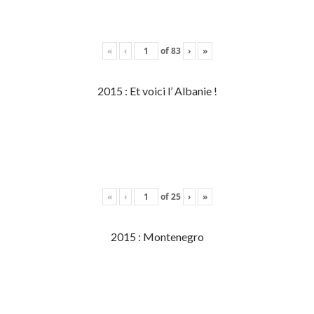
«
‹
of
83
›
»
2015 : Et voici l’ Albanie !
«
‹
of
25
›
»
2015 : Montenegro