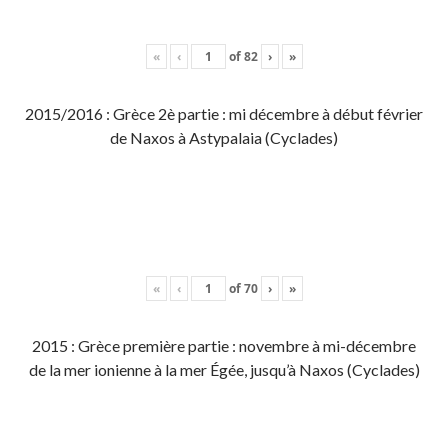
«
‹
of
82
›
»
2015/2016 : Grèce 2è partie : mi décembre à début février
de Naxos à Astypalaia (Cyclades)
«
‹
of
70
›
»
2015 : Grèce première partie : novembre à mi-décembre
de la mer ionienne à la mer Égée, jusqu’à Naxos (Cyclades)