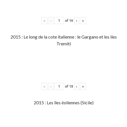
«
‹
of
16
›
»
2015 : Le long de la cote italienne : le Gargano et les iles
Tremiti
«
‹
of
18
›
»
2015 : Les îles éoliennes (Sicile)