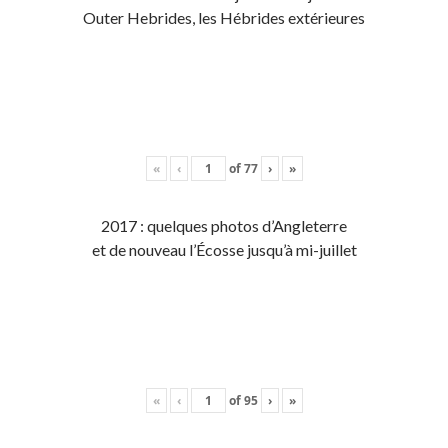
Outer Hebrides, les Hébrides extérieures
«
‹
of
77
›
»
2017 : quelques photos d’Angleterre
et de nouveau l’Écosse jusqu’à mi-juillet
«
‹
of
95
›
»