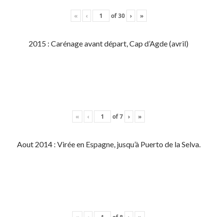
«
‹
of
30
›
»
2015 : Carénage avant départ, Cap d’Agde (avril)
«
‹
of
7
›
»
Aout 2014 : Virée en Espagne, jusqu’à Puerto de la Selva.