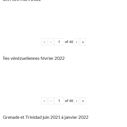
«
‹
of
40
›
»
Îles vénézueliennes février 2022
«
‹
of
40
›
»
Grenade et Trinidad juin 2021 à janvier 2022