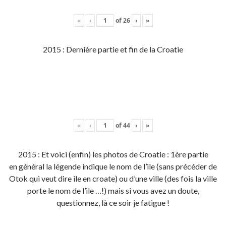
«
‹
of
26
›
»
2015 : Dernière partie et fin de la Croatie
«
‹
of
44
›
»
2015 : Et voici (enfin) les photos de Croatie : 1ère partie
en général la légende indique le nom de l’ile (sans précéder de
Otok qui veut dire ile en croate) ou d’une ville (des fois la ville
porte le nom de l’ile …!) mais si vous avez un doute,
questionnez, là ce soir je fatigue !