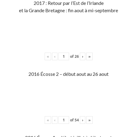
2017 : Retour par l’Est de l’Irlande
et la Grande Bretagne : fin aout à mi-septembre
«
‹
of
26
›
»
2016 Écosse 2 – début aout au 26 aout
«
‹
of
54
›
»