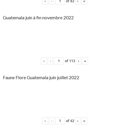
«
‹
of
82
›
»
Guatemala juin à fin novembre 2022
«
‹
of
113
›
»
Faune Flore Guatemala juin juillet 2022
«
‹
of
42
›
»