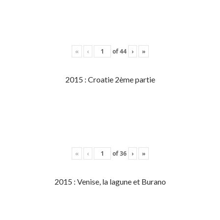
«
‹
of
44
›
»
2015 : Croatie 2ème partie
«
‹
of
36
›
»
2015 : Venise, la lagune et Burano