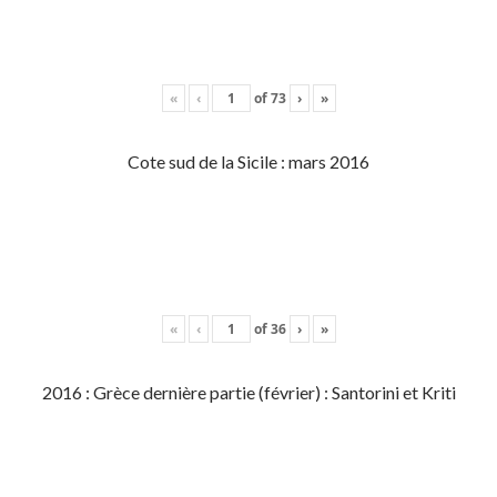
«
‹
of
73
›
»
Cote sud de la Sicile : mars 2016
«
‹
of
36
›
»
2016 : Grèce dernière partie (février) : Santorini et Kriti