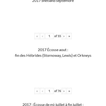
2017 Shetland septembre
«
‹
of
55
›
»
2017 Écosse aout :
fin des Hébrides (Stornoway, Lewis) et Orkneys
«
‹
of
76
›
»
2017 : Écosse de mi-juillet à fin juillet :