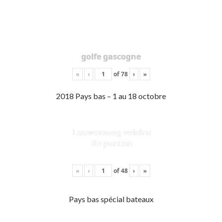
golfe gascogne
«
‹
of
78
›
»
2018 Pays bas – 1 au 18 octobre
Lauwersoog voisins
de ponton
«
‹
of
48
›
»
Pays bas spécial bateaux