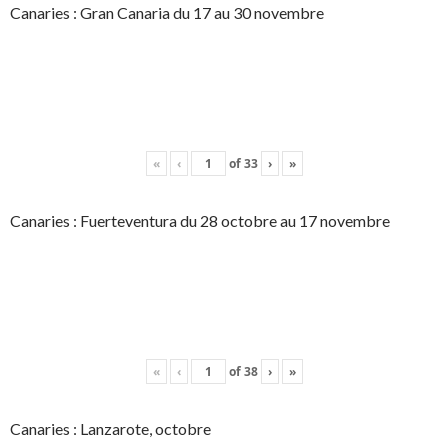
Canaries : Gran Canaria du 17 au 30 novembre
«
‹
of
33
›
»
Canaries : Fuerteventura du 28 octobre au 17 novembre
«
‹
of
38
›
»
Canaries : Lanzarote, octobre