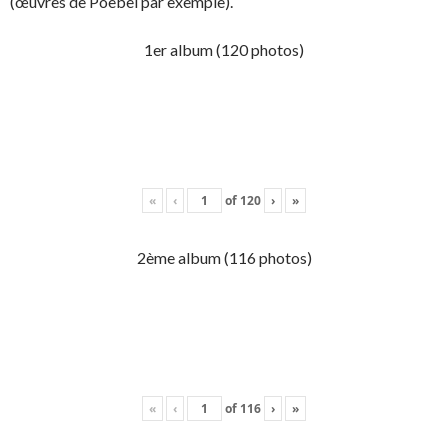
(œuvres de Poebel par exemple).
1er album (120 photos)
«
‹
of
120
›
»
2ème album (116 photos)
«
‹
of
116
›
»