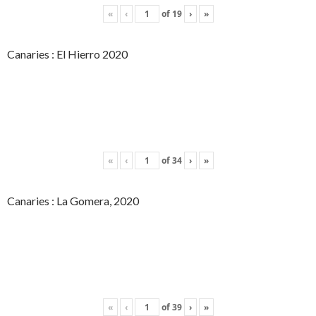
«
‹
of
19
›
»
Canaries : El Hierro 2020
«
‹
of
34
›
»
Canaries : La Gomera, 2020
«
‹
of
39
›
»