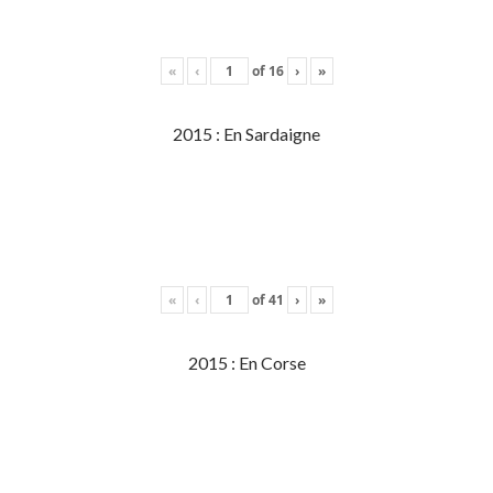
«
‹
of
16
›
»
2015 : En Sardaigne
«
‹
of
41
›
»
2015 : En Corse