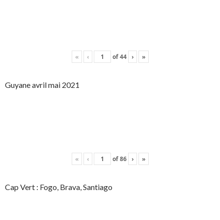
«
‹
of
44
›
»
Guyane avril mai 2021
«
‹
of
86
›
»
Cap Vert : Fogo, Brava, Santiago