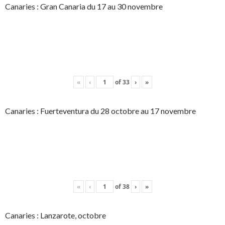
Canaries : Gran Canaria du 17 au 30 novembre
«
‹
of
33
›
»
Canaries : Fuerteventura du 28 octobre au 17 novembre
«
‹
of
38
›
»
Canaries : Lanzarote, octobre