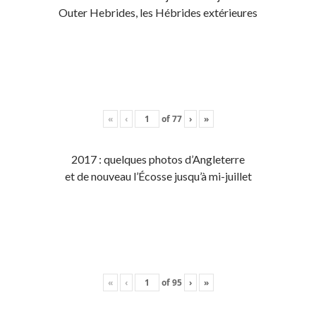
Outer Hebrides, les Hébrides extérieures
«
‹
of
77
›
»
2017 : quelques photos d’Angleterre
et de nouveau l’Écosse jusqu’à mi-juillet
«
‹
of
95
›
»