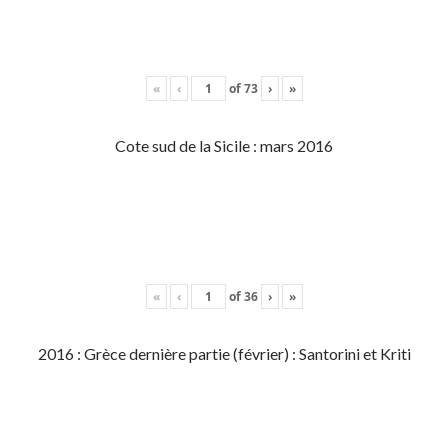
«
‹
of
73
›
»
Cote sud de la Sicile : mars 2016
«
‹
of
36
›
»
2016 : Grèce dernière partie (février) : Santorini et Kriti