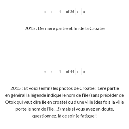
«
‹
of
26
›
»
2015 : Dernière partie et fin de la Croatie
«
‹
of
44
›
»
2015 : Et voici (enfin) les photos de Croatie : 1ère partie
en général la légende indique le nom de l’ile (sans précéder de
Otok qui veut dire ile en croate) ou d’une ville (des fois la ville
porte le nom de l’ile …!) mais si vous avez un doute,
questionnez, là ce soir je fatigue !