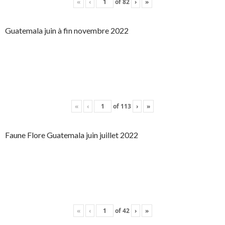
«
‹
of
82
›
»
Guatemala juin à fin novembre 2022
«
‹
of
113
›
»
Faune Flore Guatemala juin juillet 2022
«
‹
of
42
›
»