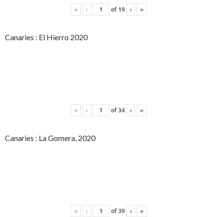
«
‹
of
19
›
»
Canaries : El Hierro 2020
«
‹
of
34
›
»
Canaries : La Gomera, 2020
«
‹
of
39
›
»