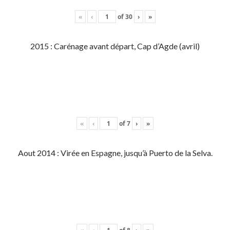
«
‹
of
30
›
»
2015 : Carénage avant départ, Cap d’Agde (avril)
«
‹
of
7
›
»
Aout 2014 : Virée en Espagne, jusqu’à Puerto de la Selva.