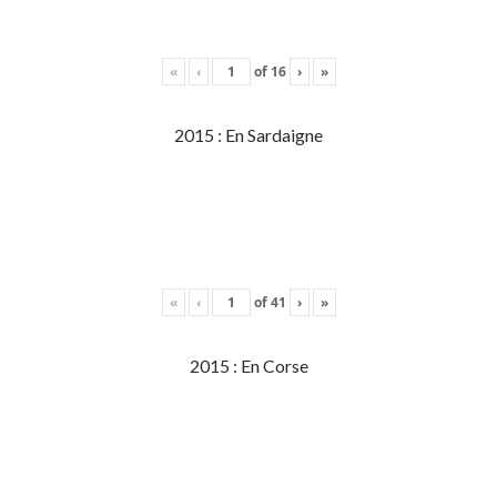
«
‹
of
16
›
»
2015 : En Sardaigne
«
‹
of
41
›
»
2015 : En Corse