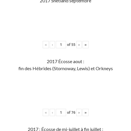
2017 Shetland septembre
«
‹
of
55
›
»
2017 Écosse aout :
fin des Hébrides (Stornoway, Lewis) et Orkneys
«
‹
of
76
›
»
2017 : Écosse de mi-juillet à fin juillet :