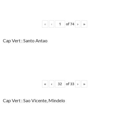
«
‹
of
74
›
»
Cap Vert : Santo Antao
«
‹
of
33
›
»
Cap Vert : Sao Vicente, Mindelo