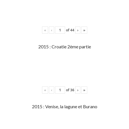
«
‹
of
44
›
»
2015 : Croatie 2ème partie
«
‹
of
36
›
»
2015 : Venise, la lagune et Burano