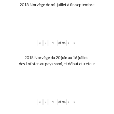
2018 Norvège de mi-juillet à fin septembre
«
‹
of
95
›
»
2018 Norvège du 20 juin au 16 juillet :
des Lofoten au pays sami, et début du retour
«
‹
of
96
›
»