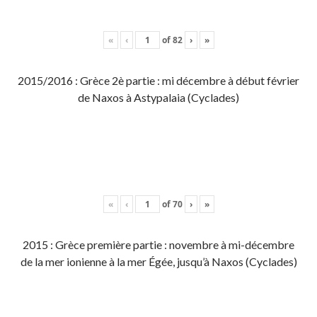
«
‹
of
82
›
»
2015/2016 : Grèce 2è partie : mi décembre à début février
de Naxos à Astypalaia (Cyclades)
«
‹
of
70
›
»
2015 : Grèce première partie : novembre à mi-décembre
de la mer ionienne à la mer Égée, jusqu’à Naxos (Cyclades)