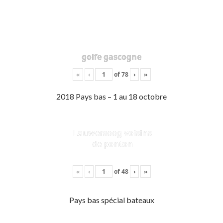
golfe gascogne
«
‹
of
78
›
»
2018 Pays bas – 1 au 18 octobre
Lauwersoog voisins
de ponton
«
‹
of
48
›
»
Pays bas spécial bateaux