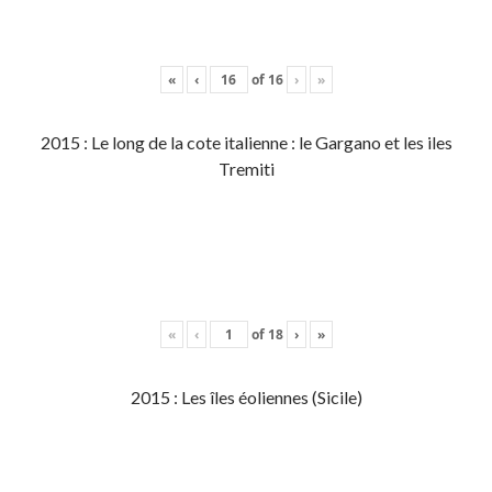
«
‹
of
16
›
»
2015 : Le long de la cote italienne : le Gargano et les iles
Tremiti
«
‹
of
18
›
»
2015 : Les îles éoliennes (Sicile)