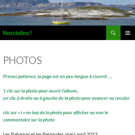
Recherche
Nocciolino !
ALLER
MENU
AU
PRINCI
CONTENU
PHOTOS
Prenez patience, la page est un peu longue à s’ouvrir …
1 clic sur la photo pour ouvrir l’album,
un clic à droite ou à gauche de la photo pour avancer ou reculer
clic sur « i » en bas de la photo pour afficher ou non le
commentaire sur la photo
Les Bahamas et les Bermudes, mars avril 2023