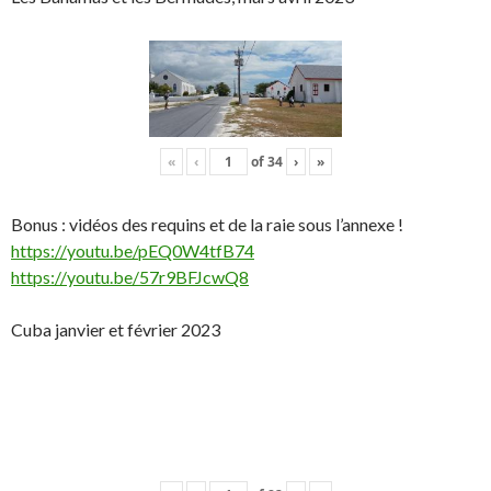
«
‹
of
34
›
»
Bonus : vidéos des requins et de la raie sous l’annexe !
https://youtu.be/pEQ0W4tfB74
https://youtu.be/57r9BFJcwQ8
Cuba janvier et février 2023