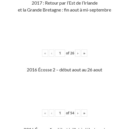
2017 : Retour par l’Est de l’Irlande
et la Grande Bretagne : fin aout à mi-septembre
«
‹
of
26
›
»
2016 Écosse 2 – début aout au 26 aout
«
‹
of
54
›
»