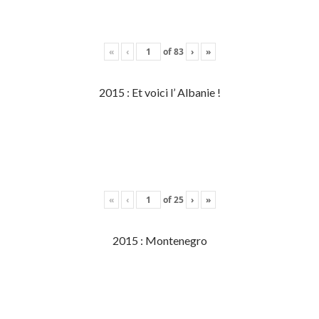
«
‹
of
83
›
»
2015 : Et voici l’ Albanie !
«
‹
of
25
›
»
2015 : Montenegro