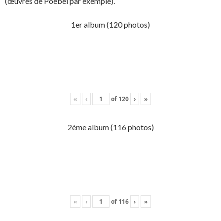
(œuvres de Poebel par exemple).
1er album (120 photos)
«
‹
of
120
›
»
2ème album (116 photos)
«
‹
of
116
›
»