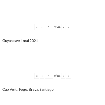
«
‹
of
44
›
»
Guyane avril mai 2021
«
‹
of
86
›
»
Cap Vert : Fogo, Brava, Santiago