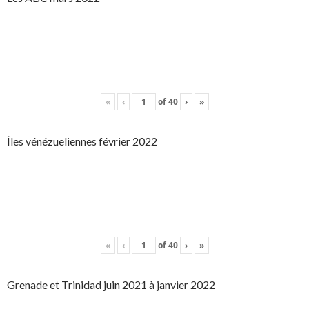
«
‹
of
40
›
»
Îles vénézueliennes février 2022
«
‹
of
40
›
»
Grenade et Trinidad juin 2021 à janvier 2022