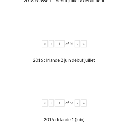
2016 Écosse 1 – début juillet à début aout
«
‹
of
91
›
»
2016 : Irlande 2 juin début juillet
«
‹
of
51
›
»
2016 : Irlande 1 (juin)