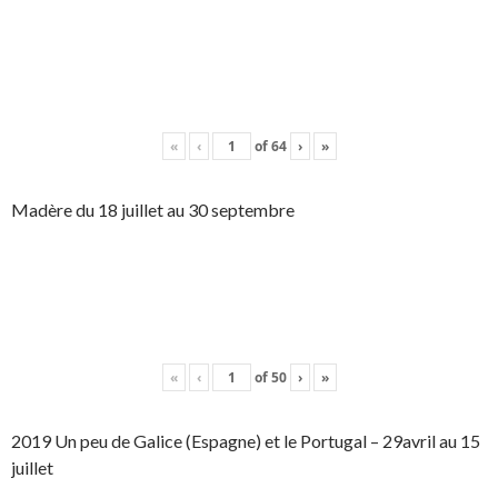
«
‹
of
64
›
»
Madère du 18 juillet au 30 septembre
«
‹
of
50
›
»
2019 Un peu de Galice (Espagne) et le Portugal – 29avril au 15
juillet