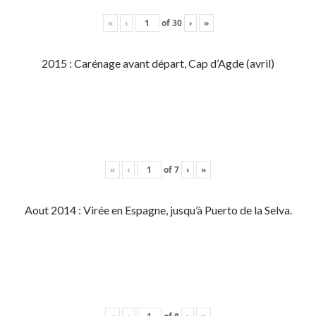
«
‹
of
30
›
»
2015 : Carénage avant départ, Cap d’Agde (avril)
«
‹
of
7
›
»
Aout 2014 : Virée en Espagne, jusqu’à Puerto de la Selva.