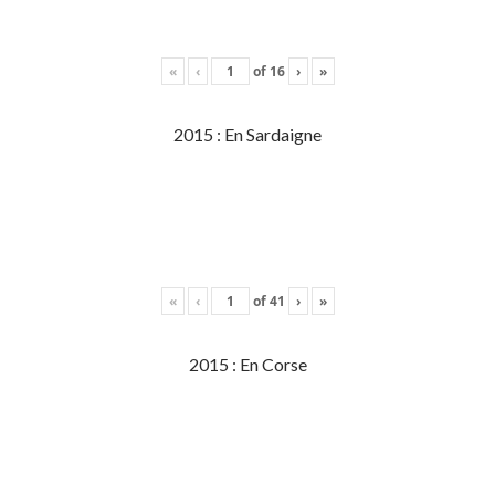
«
‹
of
16
›
»
2015 : En Sardaigne
«
‹
of
41
›
»
2015 : En Corse