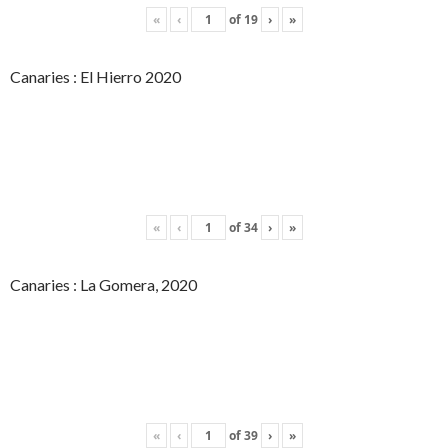
«
‹
of
19
›
»
Canaries : El Hierro 2020
«
‹
of
34
›
»
Canaries : La Gomera, 2020
«
‹
of
39
›
»