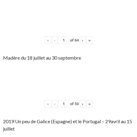
«
‹
of
64
›
»
Madère du 18 juillet au 30 septembre
«
‹
of
50
›
»
2019 Un peu de Galice (Espagne) et le Portugal – 29avril au 15
juillet