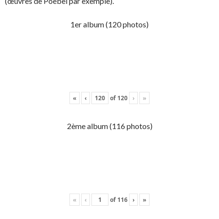
(œuvres de Poebel par exemple).
1er album (120 photos)
«
‹
of
120
›
»
2ème album (116 photos)
«
‹
of
116
›
»