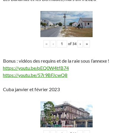
«
‹
of
34
›
»
Bonus : vidéos des requins et de la raie sous l’annexe !
https://youtu.be/pEQ0W4tfB74
https://youtu.be/57r9BFJcwQ8
Cuba janvier et février 2023