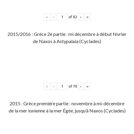
«
‹
of
82
›
»
2015/2016 : Grèce 2è partie : mi décembre à début février
de Naxos à Astypalaia (Cyclades)
«
‹
of
70
›
»
2015 : Grèce première partie : novembre à mi-décembre
de la mer ionienne à la mer Égée, jusqu’à Naxos (Cyclades)