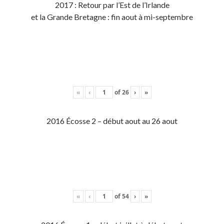
2017 : Retour par l’Est de l’Irlande
et la Grande Bretagne : fin aout à mi-septembre
«
‹
of
26
›
»
2016 Écosse 2 – début aout au 26 aout
«
‹
of
54
›
»