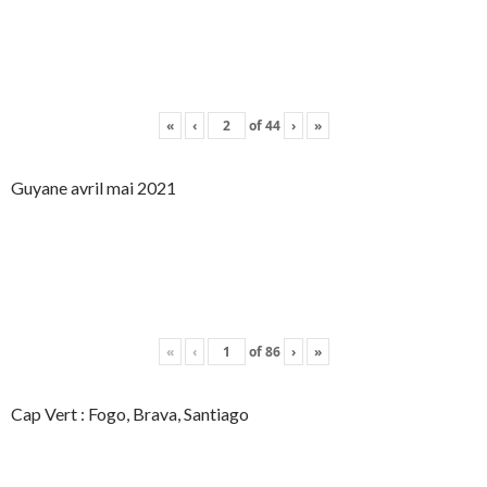
«
‹
of
44
›
»
Guyane avril mai 2021
«
‹
of
86
›
»
Cap Vert : Fogo, Brava, Santiago