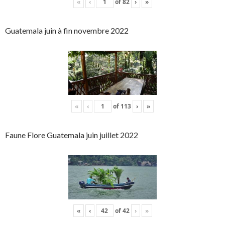
«
‹
of
82
›
»
Guatemala juin à fin novembre 2022
«
‹
of
113
›
»
Faune Flore Guatemala juin juillet 2022
«
‹
of
42
›
»