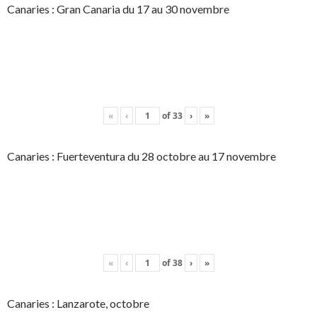
Canaries : Gran Canaria du 17 au 30 novembre
«
‹
of
33
›
»
Canaries : Fuerteventura du 28 octobre au 17 novembre
«
‹
of
38
›
»
Canaries : Lanzarote, octobre