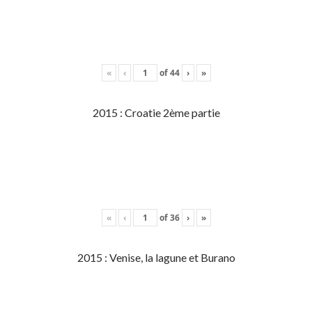
«
‹
of
44
›
»
2015 : Croatie 2ème partie
«
‹
of
36
›
»
2015 : Venise, la lagune et Burano