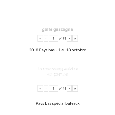
golfe gascogne
«
‹
of
78
›
»
2018 Pays bas – 1 au 18 octobre
Lauwersoog voisins
de ponton
«
‹
of
48
›
»
Pays bas spécial bateaux