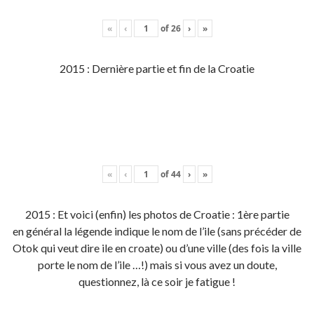
«
‹
of
26
›
»
2015 : Dernière partie et fin de la Croatie
«
‹
of
44
›
»
2015 : Et voici (enfin) les photos de Croatie : 1ère partie
en général la légende indique le nom de l’ile (sans précéder de
Otok qui veut dire ile en croate) ou d’une ville (des fois la ville
porte le nom de l’ile …!) mais si vous avez un doute,
questionnez, là ce soir je fatigue !