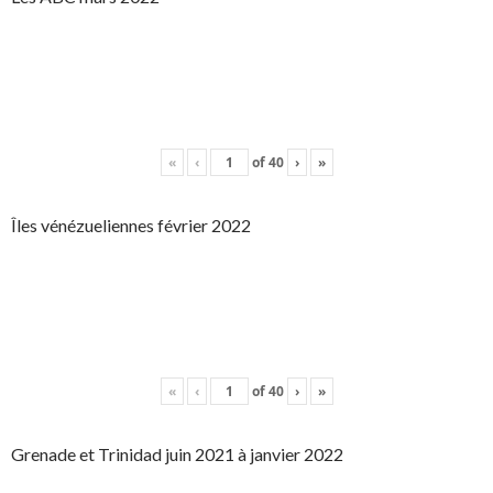
«
‹
of
40
›
»
Îles vénézueliennes février 2022
«
‹
of
40
›
»
Grenade et Trinidad juin 2021 à janvier 2022