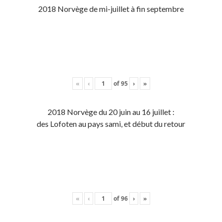
2018 Norvège de mi-juillet à fin septembre
«
‹
of
95
›
»
2018 Norvège du 20 juin au 16 juillet :
des Lofoten au pays sami, et début du retour
«
‹
of
96
›
»