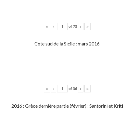
«
‹
of
73
›
»
Cote sud de la Sicile : mars 2016
«
‹
of
36
›
»
2016 : Grèce dernière partie (février) : Santorini et Kriti