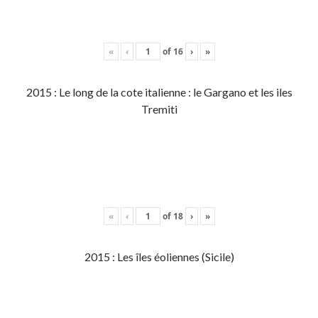
«
‹
of
16
›
»
2015 : Le long de la cote italienne : le Gargano et les iles
Tremiti
«
‹
of
18
›
»
2015 : Les îles éoliennes (Sicile)