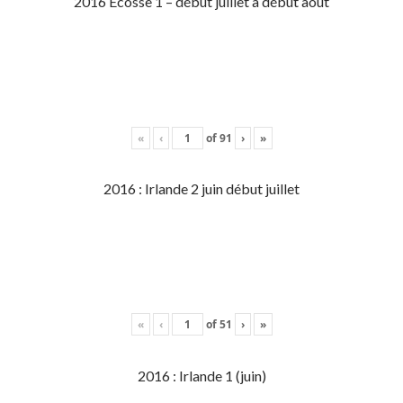
2016 Écosse 1 – début juillet à début aout
«
‹
of
91
›
»
2016 : Irlande 2 juin début juillet
«
‹
of
51
›
»
2016 : Irlande 1 (juin)