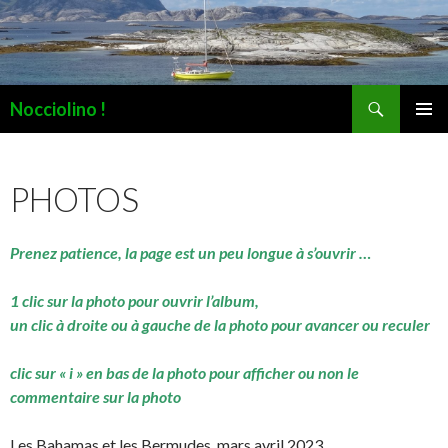
Recherche
Nocciolino !
ALLER
MENU
AU
PRINCI
CONTENU
PHOTOS
Prenez patience, la page est un peu longue à s’ouvrir …
1 clic sur la photo pour ouvrir l’album,
un clic à droite ou à gauche de la photo pour avancer ou reculer
clic sur « i » en bas de la photo pour afficher ou non le
commentaire sur la photo
Les Bahamas et les Bermudes, mars avril 2023