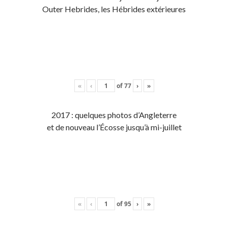
Outer Hebrides, les Hébrides extérieures
«
‹
of
77
›
»
2017 : quelques photos d’Angleterre
et de nouveau l’Écosse jusqu’à mi-juillet
«
‹
of
95
›
»