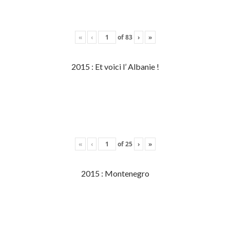
«
‹
of
83
›
»
2015 : Et voici l’ Albanie !
«
‹
of
25
›
»
2015 : Montenegro