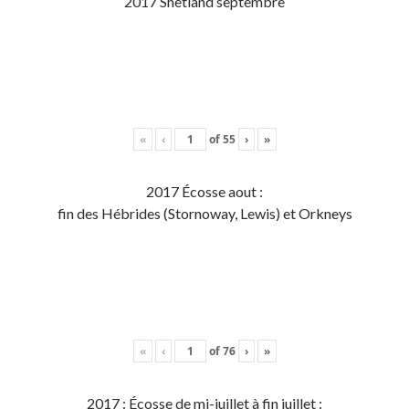
2017 Shetland septembre
«
‹
of
55
›
»
2017 Écosse aout :
fin des Hébrides (Stornoway, Lewis) et Orkneys
«
‹
of
76
›
»
2017 : Écosse de mi-juillet à fin juillet :