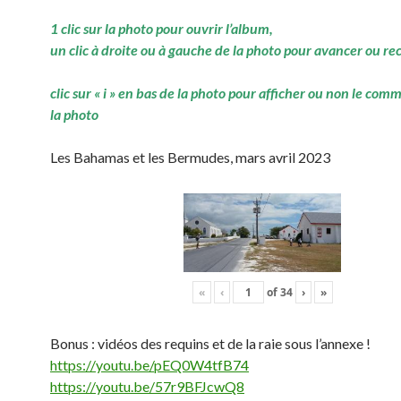
1 clic sur la photo pour ouvrir l’album,
un clic à droite ou à gauche de la photo pour avancer ou re
clic sur « i » en bas de la photo pour afficher ou non le com
la photo
Les Bahamas et les Bermudes, mars avril 2023
«
‹
of
34
›
»
Bonus : vidéos des requins et de la raie sous l’annexe !
https://youtu.be/pEQ0W4tfB74
https://youtu.be/57r9BFJcwQ8