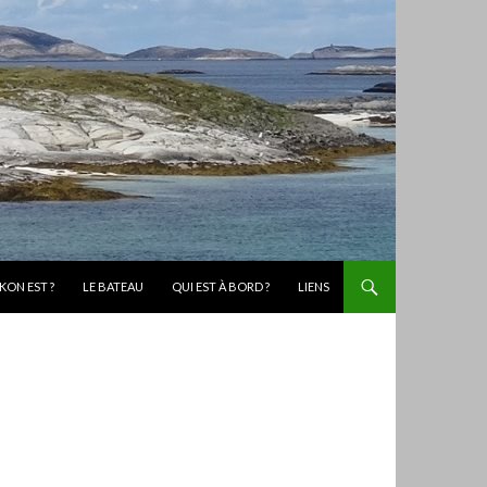
KON EST ?
LE BATEAU
QUI EST À BORD ?
LIENS