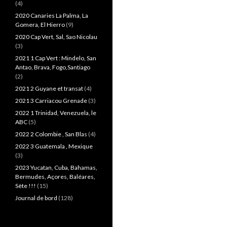
(4)
2020 Canaries La Palma, La
Gomera, El Hierro
(9)
2020 Cap Vert, Sal, Sao Nicolau
(3)
2021 1 Cap Vert : Mindelo, San
Antao, Brava, Fogo,Santiago
(2)
2021 2 Guyane et transat
(4)
2021 3 Carriacou Grenade
(3)
2022 1 Trinidad, Venezuela, le
ABC
(5)
2022 2 Colombie , San Blas
(4)
2022 3 Guatemala , Mexique
(3)
2023 Yucatan, Cuba, Bahamas,
Bermudes, Açores, Baléares,
Sète !!!
(15)
Journal de bord
(128)