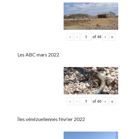
«
‹
of
48
›
»
Les ABC mars 2022
«
‹
of
40
›
»
Îles vénézueliennes février 2022