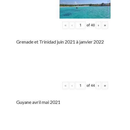
«
‹
of
40
›
»
Grenade et Trinidad juin 2021 à janvier 2022
«
‹
of
44
›
»
Guyane avril mai 2021