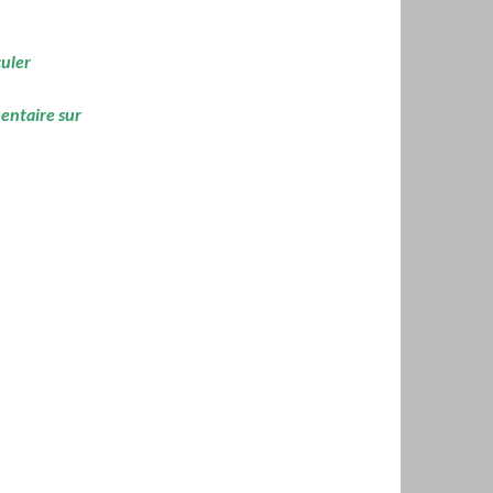
culer
mentaire sur