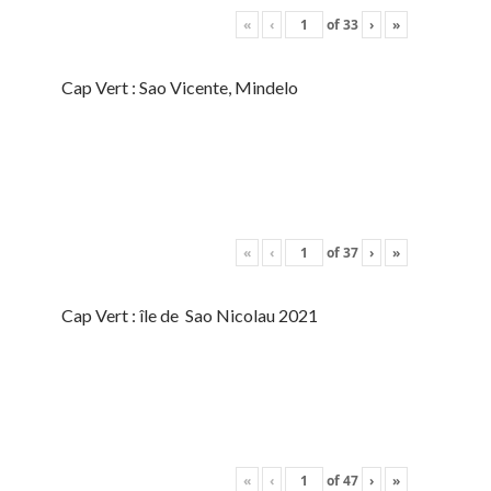
«
‹
of
33
›
»
Cap Vert : Sao Vicente, Mindelo
«
‹
of
37
›
»
Cap Vert : île de Sao Nicolau 2021
«
‹
of
47
›
»