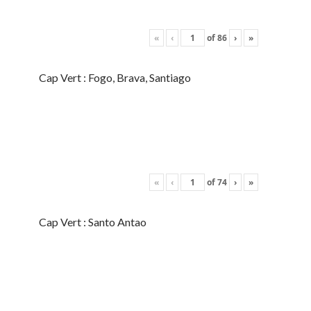
«
‹
of
86
›
»
Cap Vert : Fogo, Brava, Santiago
«
‹
of
74
›
»
Cap Vert : Santo Antao