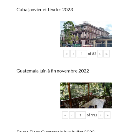
Cuba janvier et février 2023
«
‹
of
82
›
»
Guatemala juin à fin novembre 2022
«
‹
of
113
›
»
Faune Flore Guatemala juin juillet 2022