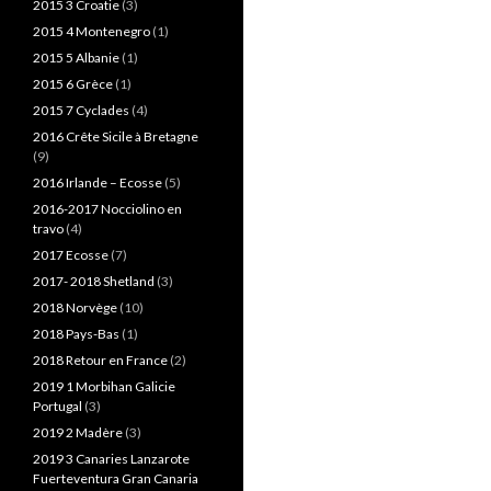
2015 3 Croatie
(3)
2015 4 Montenegro
(1)
2015 5 Albanie
(1)
2015 6 Grèce
(1)
2015 7 Cyclades
(4)
2016 Crête Sicile à Bretagne
(9)
2016 Irlande – Ecosse
(5)
2016-2017 Nocciolino en
travo
(4)
2017 Ecosse
(7)
2017- 2018 Shetland
(3)
2018 Norvège
(10)
2018 Pays-Bas
(1)
2018 Retour en France
(2)
2019 1 Morbihan Galicie
Portugal
(3)
2019 2 Madère
(3)
2019 3 Canaries Lanzarote
Fuerteventura Gran Canaria