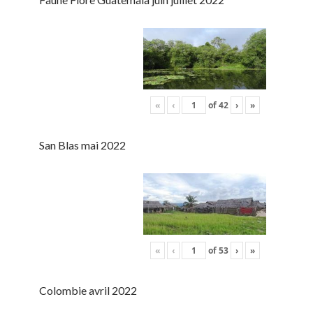
«
‹
of
42
›
»
San Blas mai 2022
«
‹
of
53
›
»
Colombie avril 2022