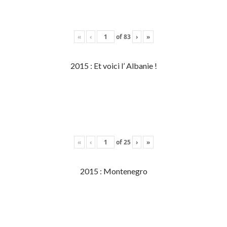
«
‹
of
83
›
»
2015 : Et voici l’ Albanie !
«
‹
of
25
›
»
2015 : Montenegro