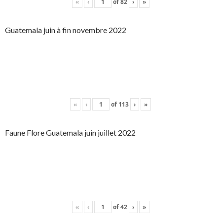
«
‹
of
82
›
»
Guatemala juin à fin novembre 2022
«
‹
of
113
›
»
Faune Flore Guatemala juin juillet 2022
«
‹
of
42
›
»