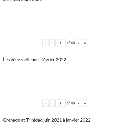
«
‹
of
40
›
»
Îles vénézueliennes février 2022
«
‹
of
40
›
»
Grenade et Trinidad juin 2021 à janvier 2022