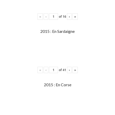
«
‹
of
16
›
»
2015 : En Sardaigne
«
‹
of
41
›
»
2015 : En Corse