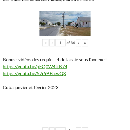
«
‹
of
34
›
»
Bonus : vidéos des requins et de la raie sous l’annexe !
https://youtu.be/pEQ0W4tfB74
https://youtu.be/57r9BFJcwQ8
Cuba janvier et février 2023