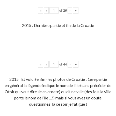
«
‹
of
26
›
»
2015 : Dernière partie et fin de la Croatie
«
‹
of
44
›
»
2015 : Et voici (enfin) les photos de Croatie : 1ère partie
en général la légende indique le nom de l’ile (sans précéder de
Otok qui veut dire ile en croate) ou d’une ville (des fois la ville
porte le nom de l’ile …!) mais si vous avez un doute,
questionnez, là ce soir je fatigue !