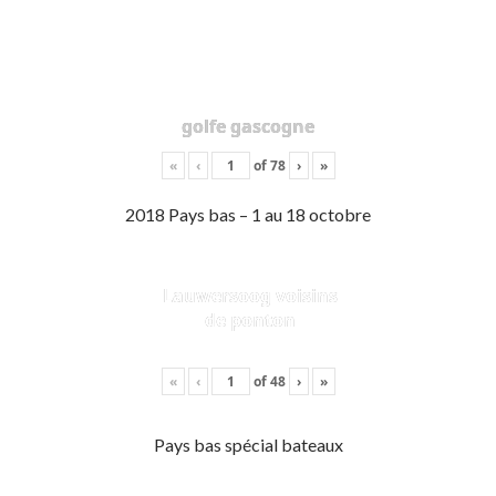
golfe gascogne
«
‹
of
78
›
»
2018 Pays bas – 1 au 18 octobre
Lauwersoog voisins
de ponton
«
‹
of
48
›
»
Pays bas spécial bateaux