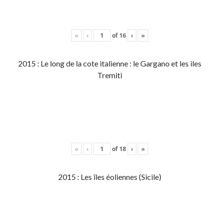
«
‹
of
16
›
»
2015 : Le long de la cote italienne : le Gargano et les iles
Tremiti
«
‹
of
18
›
»
2015 : Les îles éoliennes (Sicile)