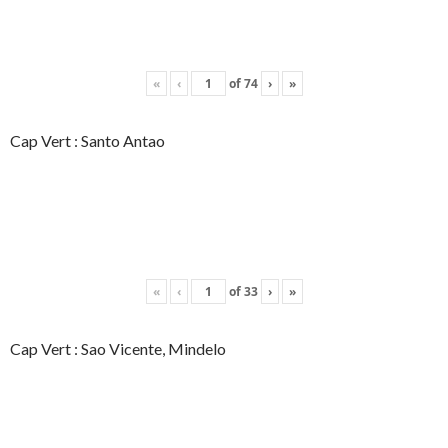
«
‹
of
74
›
»
Cap Vert : Santo Antao
«
‹
of
33
›
»
Cap Vert : Sao Vicente, Mindelo