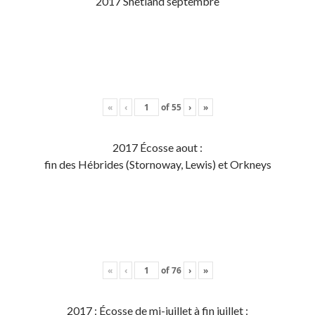
2017 Shetland septembre
«
‹
of
55
›
»
2017 Écosse aout :
fin des Hébrides (Stornoway, Lewis) et Orkneys
«
‹
of
76
›
»
2017 : Écosse de mi-juillet à fin juillet :