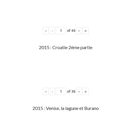
«
‹
of
44
›
»
2015 : Croatie 2ème partie
«
‹
of
36
›
»
2015 : Venise, la lagune et Burano