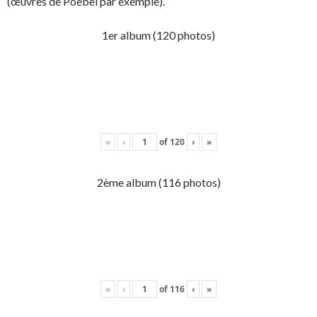
(œuvres de Poebel par exemple).
1er album (120 photos)
«
‹
of
120
›
»
2ème album (116 photos)
«
‹
of
116
›
»