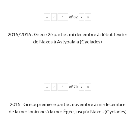
«
‹
of
82
›
»
2015/2016 : Grèce 2è partie : mi décembre à début février
de Naxos à Astypalaia (Cyclades)
«
‹
of
70
›
»
2015 : Grèce première partie : novembre à mi-décembre
de la mer ionienne à la mer Égée, jusqu’à Naxos (Cyclades)