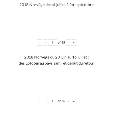
2018 Norvège de mi-juillet à fin septembre
«
‹
of
95
›
»
2018 Norvège du 20 juin au 16 juillet :
des Lofoten au pays sami, et début du retour
«
‹
of
96
›
»