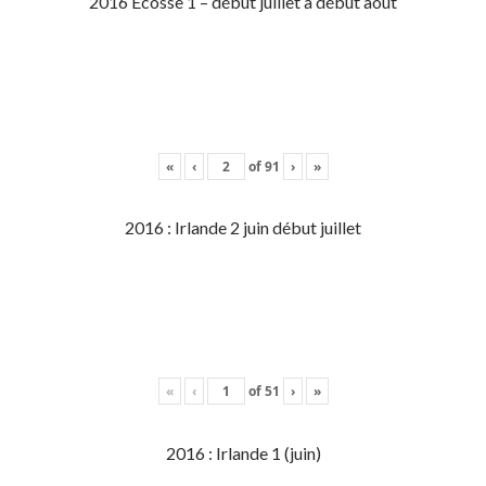
2016 Écosse 1 – début juillet à début aout
«
‹
of
91
›
»
2016 : Irlande 2 juin début juillet
«
‹
of
51
›
»
2016 : Irlande 1 (juin)