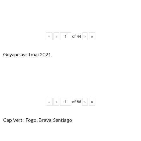
«
‹
of
44
›
»
Guyane avril mai 2021
«
‹
of
86
›
»
Cap Vert : Fogo, Brava, Santiago