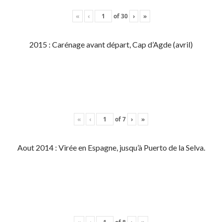
«
‹
of
30
›
»
2015 : Carénage avant départ, Cap d’Agde (avril)
«
‹
of
7
›
»
Aout 2014 : Virée en Espagne, jusqu’à Puerto de la Selva.