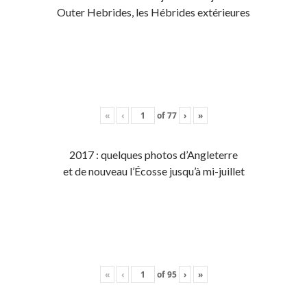
Outer Hebrides, les Hébrides extérieures
«
‹
of
77
›
»
2017 : quelques photos d’Angleterre
et de nouveau l’Écosse jusqu’à mi-juillet
«
‹
of
95
›
»