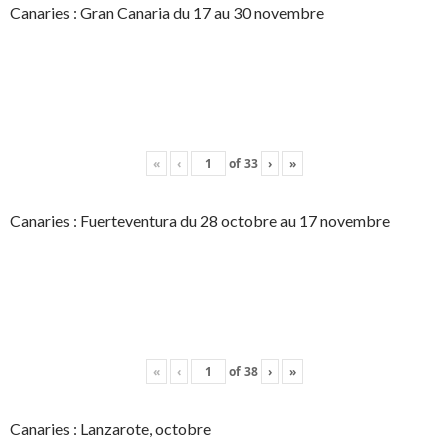
Canaries : Gran Canaria du 17 au 30 novembre
«
‹
of
33
›
»
Canaries : Fuerteventura du 28 octobre au 17 novembre
«
‹
of
38
›
»
Canaries : Lanzarote, octobre