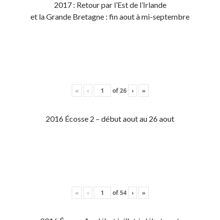
2017 : Retour par l’Est de l’Irlande
et la Grande Bretagne : fin aout à mi-septembre
«
‹
of
26
›
»
2016 Écosse 2 – début aout au 26 aout
«
‹
of
54
›
»