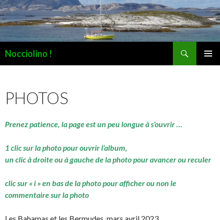
Recherche
Nocciolino !
ALLER
MENU
AU
PRINCI
CONTENU
PHOTOS
Prenez patience, la page est un peu longue à s’ouvrir …
1 clic sur la photo pour ouvrir l’album,
un clic à droite ou à gauche de la photo pour avancer ou reculer
clic sur « i » en bas de la photo pour afficher ou non le
commentaire sur la photo
Les Bahamas et les Bermudes, mars avril 2023