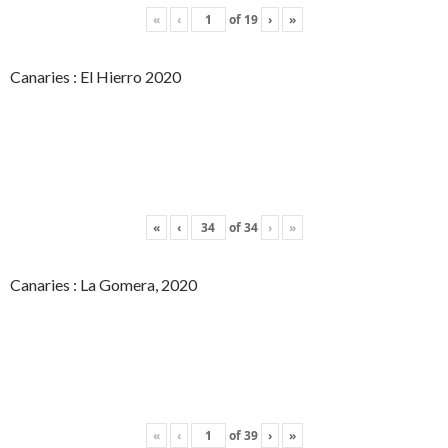
«
‹
of
19
›
»
Canaries : El Hierro 2020
«
‹
of
34
›
»
Canaries : La Gomera, 2020
«
‹
of
39
›
»