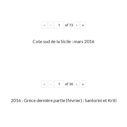
«
‹
of
73
›
»
Cote sud de la Sicile : mars 2016
«
‹
of
36
›
»
2016 : Grèce dernière partie (février) : Santorini et Kriti