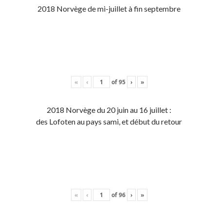
2018 Norvège de mi-juillet à fin septembre
«
‹
of
95
›
»
2018 Norvège du 20 juin au 16 juillet :
des Lofoten au pays sami, et début du retour
«
‹
of
96
›
»