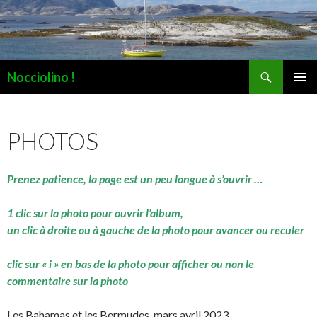
Recherche
Nocciolino !
ALLER
MENU
AU
PRINCI
CONTENU
PHOTOS
Prenez patience, la page est un peu longue à s’ouvrir …
1 clic sur la photo pour ouvrir l’album,
un clic à droite ou à gauche de la photo pour avancer ou reculer
clic sur « i » en bas de la photo pour afficher ou non le
commentaire sur la photo
Les Bahamas et les Bermudes, mars avril 2023