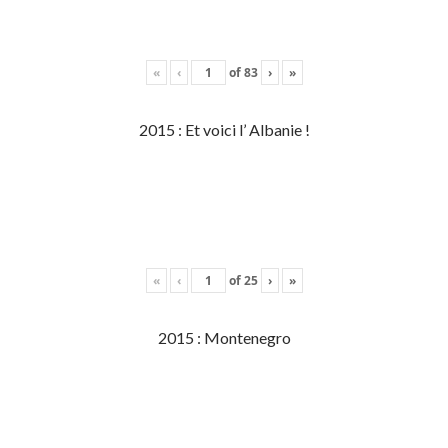
«
‹
of
83
›
»
2015 : Et voici l’ Albanie !
«
‹
of
25
›
»
2015 : Montenegro