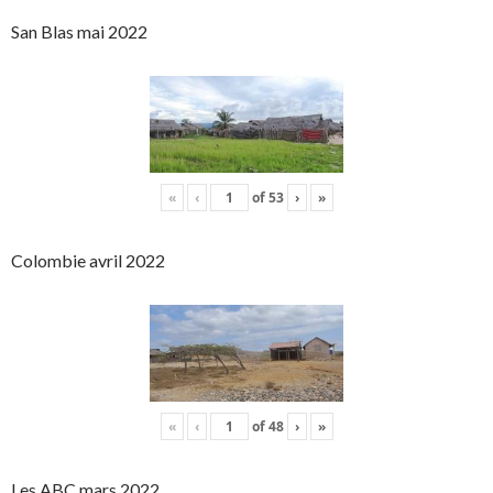
San Blas mai 2022
«
‹
of
53
›
»
Colombie avril 2022
«
‹
of
48
›
»
Les ABC mars 2022