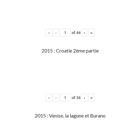
«
‹
of
44
›
»
2015 : Croatie 2ème partie
«
‹
of
36
›
»
2015 : Venise, la lagune et Burano