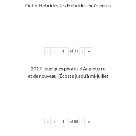
Outer Hebrides, les Hébrides extérieures
«
‹
of
77
›
»
2017 : quelques photos d’Angleterre
et de nouveau l’Écosse jusqu’à mi-juillet
«
‹
of
95
›
»