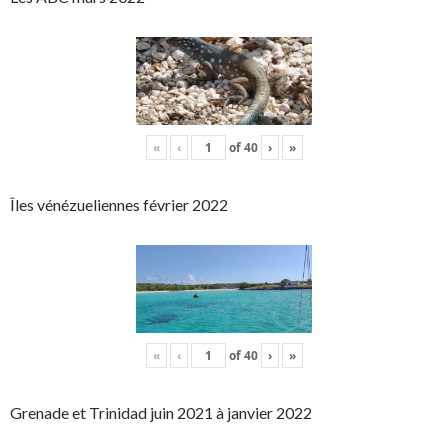
«
‹
of
40
›
»
Îles vénézueliennes février 2022
«
‹
of
40
›
»
Grenade et Trinidad juin 2021 à janvier 2022