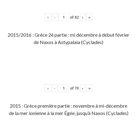
«
‹
of
82
›
»
2015/2016 : Grèce 2è partie : mi décembre à début février
de Naxos à Astypalaia (Cyclades)
«
‹
of
70
›
»
2015 : Grèce première partie : novembre à mi-décembre
de la mer ionienne à la mer Égée, jusqu’à Naxos (Cyclades)