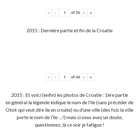
«
‹
of
26
›
»
2015 : Dernière partie et fin de la Croatie
«
‹
of
44
›
»
2015 : Et voici (enfin) les photos de Croatie : 1ère partie
en général la légende indique le nom de l’ile (sans précéder de
Otok qui veut dire ile en croate) ou d’une ville (des fois la ville
porte le nom de l’ile …!) mais si vous avez un doute,
questionnez, là ce soir je fatigue !