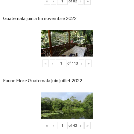
«
‹
of
82
›
»
Guatemala juin à fin novembre 2022
«
‹
of
113
›
»
Faune Flore Guatemala juin juillet 2022
«
‹
of
42
›
»