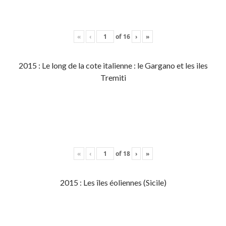
«
‹
of
16
›
»
2015 : Le long de la cote italienne : le Gargano et les iles
Tremiti
«
‹
of
18
›
»
2015 : Les îles éoliennes (Sicile)