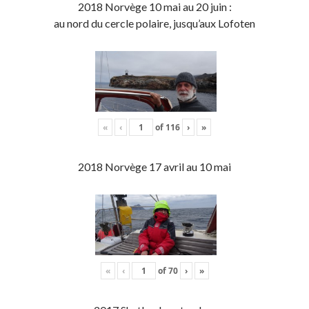
2018 Norvège 10 mai au 20 juin :
au nord du cercle polaire, jusqu’aux Lofoten
«
‹
of
116
›
»
2018 Norvège 17 avril au 10 mai
«
‹
of
70
›
»