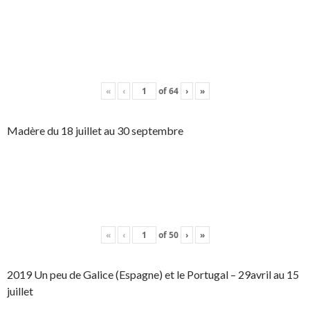
«
‹
of
64
›
»
Madère du 18 juillet au 30 septembre
«
‹
of
50
›
»
2019 Un peu de Galice (Espagne) et le Portugal – 29avril au 15
juillet