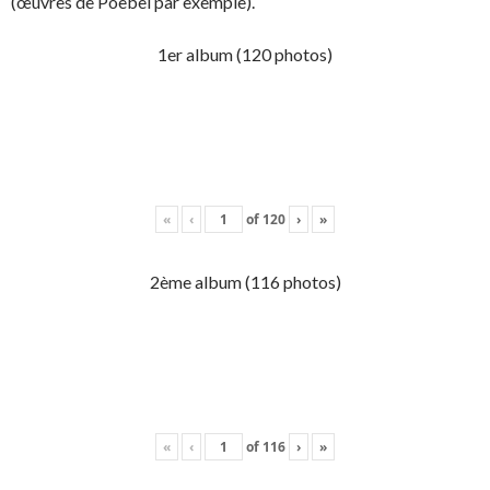
(œuvres de Poebel par exemple).
1er album (120 photos)
«
‹
of
120
›
»
2ème album (116 photos)
«
‹
of
116
›
»