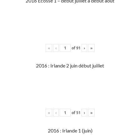
2016 Écosse 1 – début juillet à début aout
«
‹
of
91
›
»
2016 : Irlande 2 juin début juillet
«
‹
of
51
›
»
2016 : Irlande 1 (juin)