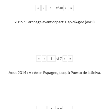
«
‹
of
30
›
»
2015 : Carénage avant départ, Cap d’Agde (avril)
«
‹
of
7
›
»
Aout 2014 : Virée en Espagne, jusqu’à Puerto de la Selva.