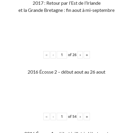
2017 : Retour par l’Est de l’Irlande
et la Grande Bretagne : fin aout à mi-septembre
«
‹
of
26
›
»
2016 Écosse 2 – début aout au 26 aout
«
‹
of
54
›
»