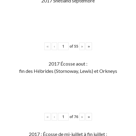
2017 Shetland septembre
«
‹
of
55
›
»
2017 Écosse aout :
fin des Hébrides (Stornoway, Lewis) et Orkneys
«
‹
of
76
›
»
2017 : Écosse de mi-juillet à fin juillet :