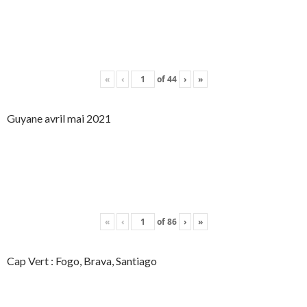
«
‹
of
44
›
»
Guyane avril mai 2021
«
‹
of
86
›
»
Cap Vert : Fogo, Brava, Santiago