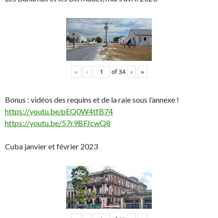
«
‹
of
34
›
»
Bonus : vidéos des requins et de la raie sous l’annexe !
https://youtu.be/pEQ0W4tfB74
https://youtu.be/57r9BFJcwQ8
Cuba janvier et février 2023