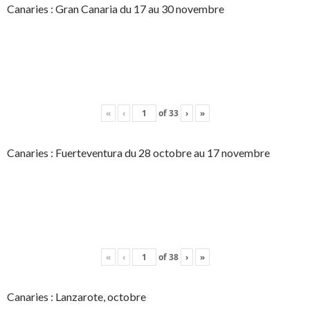
Canaries : Gran Canaria du 17 au 30 novembre
«
‹
of
33
›
»
Canaries : Fuerteventura du 28 octobre au 17 novembre
«
‹
of
38
›
»
Canaries : Lanzarote, octobre