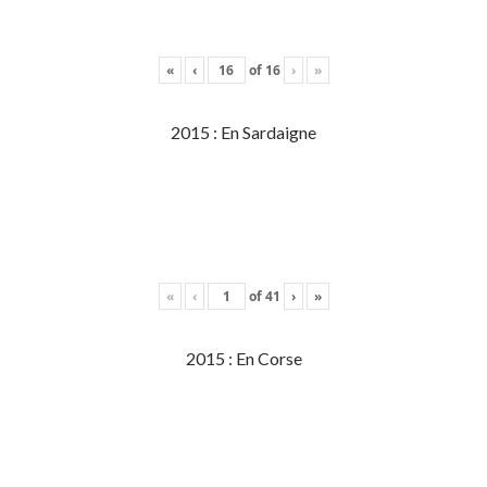
«
‹
of
16
›
»
2015 : En Sardaigne
«
‹
of
41
›
»
2015 : En Corse