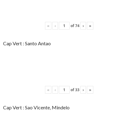
«
‹
of
74
›
»
Cap Vert : Santo Antao
«
‹
of
33
›
»
Cap Vert : Sao Vicente, Mindelo