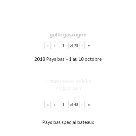
golfe gascogne
«
‹
of
78
›
»
2018 Pays bas – 1 au 18 octobre
Lauwersoog voisins
de ponton
«
‹
of
48
›
»
Pays bas spécial bateaux