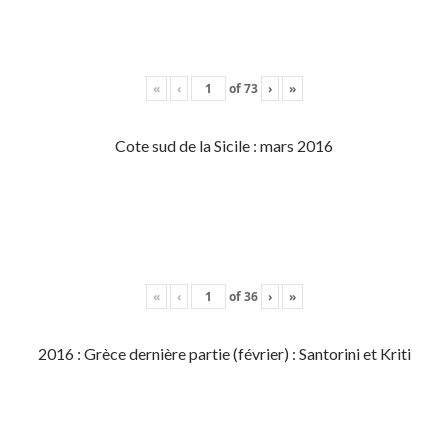
«
‹
of
73
›
»
Cote sud de la Sicile : mars 2016
«
‹
of
36
›
»
2016 : Grèce dernière partie (février) : Santorini et Kriti