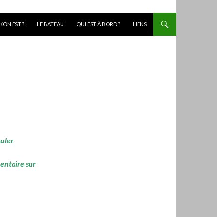
KON EST ?
LE BATEAU
QUI EST À BORD ?
LIENS
culer
mentaire sur