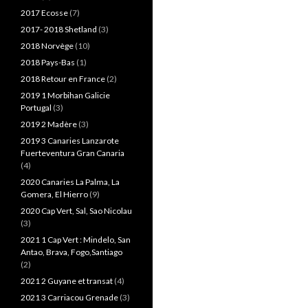
2017 Ecosse
(7)
2017- 2018 Shetland
(3)
2018 Norvège
(10)
2018 Pays-Bas
(1)
2018 Retour en France
(2)
2019 1 Morbihan Galicie
Portugal
(3)
2019 2 Madère
(3)
2019 3 Canaries Lanzarote
Fuerteventura Gran Canaria
(4)
2020 Canaries La Palma, La
Gomera, El Hierro
(9)
2020 Cap Vert, Sal, Sao Nicolau
(3)
2021 1 Cap Vert : Mindelo, San
Antao, Brava, Fogo,Santiago
(2)
2021 2 Guyane et transat
(4)
2021 3 Carriacou Grenade
(3)