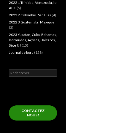
2022 1 Trinidad, Venezuela, le
ABC
(5)
2022 2 Colombie , San Blas
(4)
2022 3 Guatemala , Mexique
(3)
2023 Yucatan, Cuba, Bahamas,
Bermudes, Açores, Baléares,
Sète !!!
(15)
Journal de bord
(128)
Rechercher :
CONTACTEZ
NOUS !