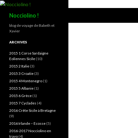
Recherche
Nocciolino !
blog de voyage de Babeth et
Xavier
ARCHIVES
2015 1 Corse Sardaigne
Eoliennes Sicile
(10)
2015 2 Italie
(3)
2015 3 Croatie
(3)
2015 4 Montenegro
(1)
2015 5 Albanie
(1)
2015 6 Grèce
(1)
2015 7 Cyclades
(4)
2016 Crête Sicile à Bretagne
(9)
2016 Irlande – Ecosse
(5)
2016-2017 Nocciolino en
travo
(4)