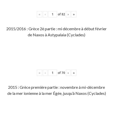
«
‹
of
82
›
»
2015/2016 : Grèce 2è partie : mi décembre à début février
de Naxos à Astypalaia (Cyclades)
«
‹
of
70
›
»
2015 : Grèce première partie : novembre à mi-décembre
de la mer ionienne à la mer Égée, jusqu’à Naxos (Cyclades)