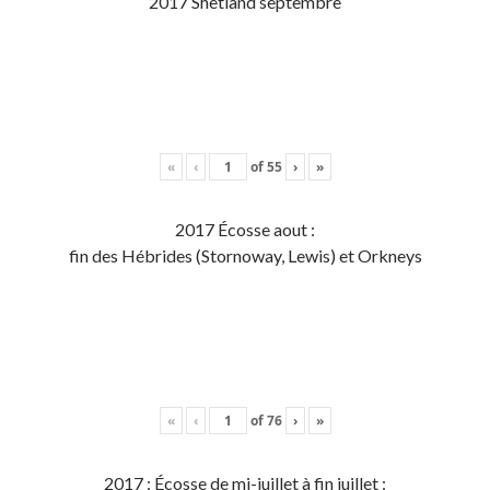
2017 Shetland septembre
«
‹
of
55
›
»
2017 Écosse aout :
fin des Hébrides (Stornoway, Lewis) et Orkneys
«
‹
of
76
›
»
2017 : Écosse de mi-juillet à fin juillet :