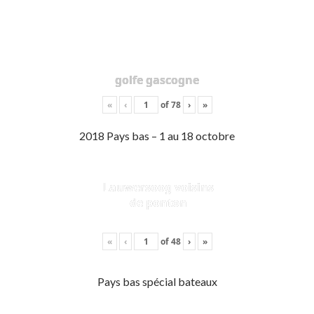
golfe gascogne
«
‹
of
78
›
»
2018 Pays bas – 1 au 18 octobre
Lauwersoog voisins
de ponton
«
‹
of
48
›
»
Pays bas spécial bateaux