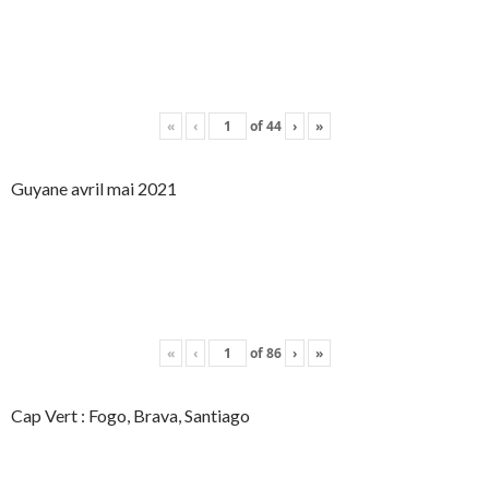
«
‹
of
44
›
»
Guyane avril mai 2021
«
‹
of
86
›
»
Cap Vert : Fogo, Brava, Santiago