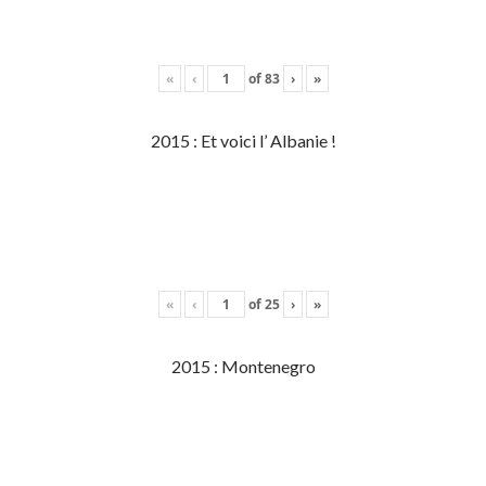
«
‹
of
83
›
»
2015 : Et voici l’ Albanie !
«
‹
of
25
›
»
2015 : Montenegro