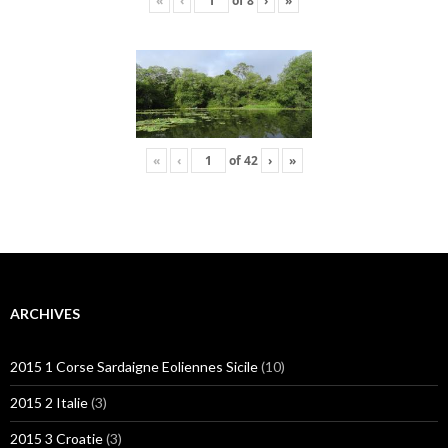
«
‹
of
8
›
»
«
‹
of
42
›
»
ARCHIVES
2015 1 Corse Sardaigne Eoliennes Sicile
(10)
2015 2 Italie
(3)
2015 3 Croatie
(3)