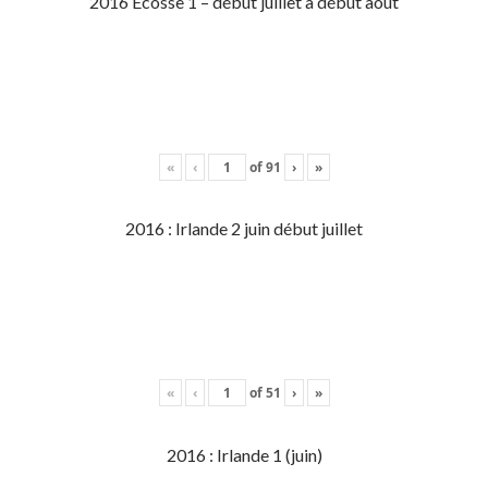
2016 Écosse 1 – début juillet à début aout
«
‹
of
91
›
»
2016 : Irlande 2 juin début juillet
«
‹
of
51
›
»
2016 : Irlande 1 (juin)