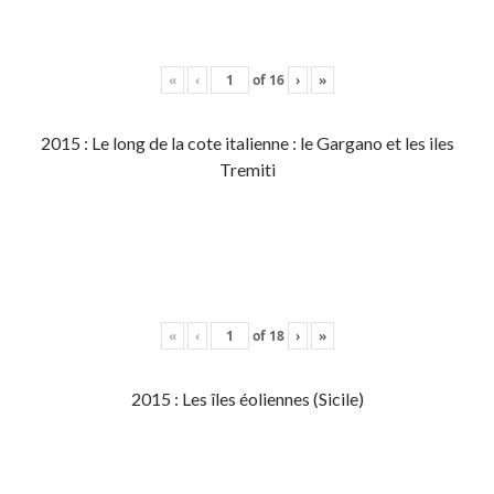
«
‹
of
16
›
»
2015 : Le long de la cote italienne : le Gargano et les iles
Tremiti
«
‹
of
18
›
»
2015 : Les îles éoliennes (Sicile)