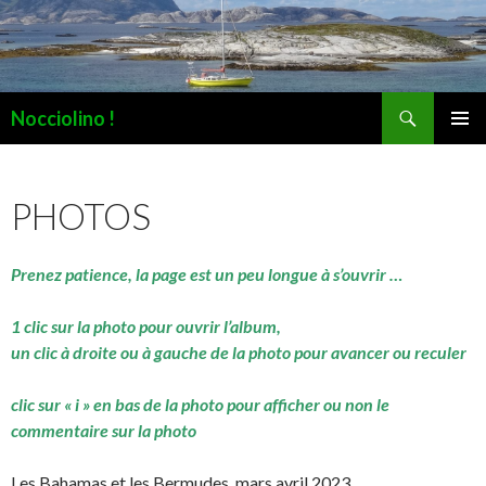
Recherche
Nocciolino !
ALLER
MENU
AU
PRINCI
CONTENU
PHOTOS
Prenez patience, la page est un peu longue à s’ouvrir …
1 clic sur la photo pour ouvrir l’album,
un clic à droite ou à gauche de la photo pour avancer ou reculer
clic sur « i » en bas de la photo pour afficher ou non le
commentaire sur la photo
Les Bahamas et les Bermudes, mars avril 2023