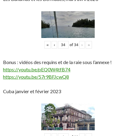
«
‹
of
34
›
»
Bonus : vidéos des requins et de la raie sous l’annexe !
https://youtu.be/pEQ0W4tfB74
https://youtu.be/57r9BFJcwQ8
Cuba janvier et février 2023