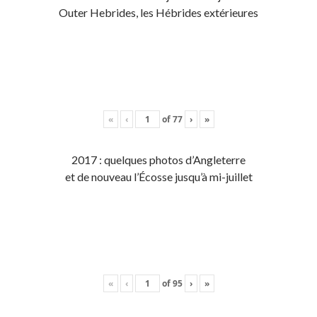
Outer Hebrides, les Hébrides extérieures
«
‹
of
77
›
»
2017 : quelques photos d’Angleterre
et de nouveau l’Écosse jusqu’à mi-juillet
«
‹
of
95
›
»