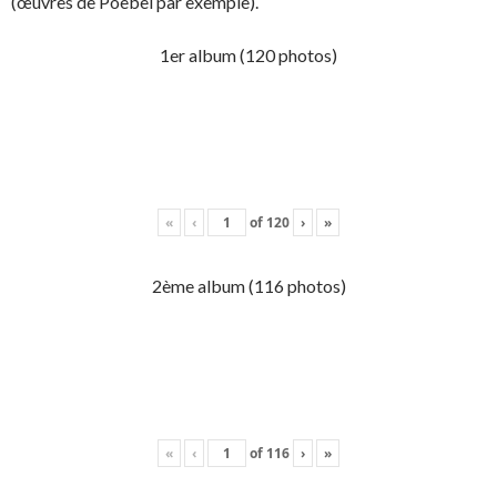
(œuvres de Poebel par exemple).
1er album (120 photos)
«
‹
of
120
›
»
2ème album (116 photos)
«
‹
of
116
›
»