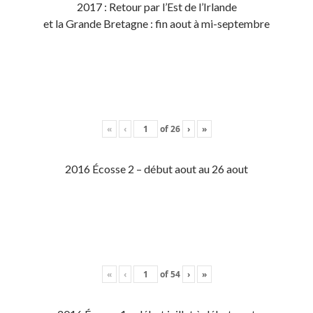
2017 : Retour par l’Est de l’Irlande
et la Grande Bretagne : fin aout à mi-septembre
«
‹
of
26
›
»
2016 Écosse 2 – début aout au 26 aout
«
‹
of
54
›
»