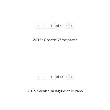
«
‹
of
44
›
»
2015 : Croatie 2ème partie
«
‹
of
36
›
»
2015 : Venise, la lagune et Burano