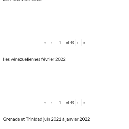
«
‹
of
40
›
»
Îles vénézueliennes février 2022
«
‹
of
40
›
»
Grenade et Trinidad juin 2021 à janvier 2022