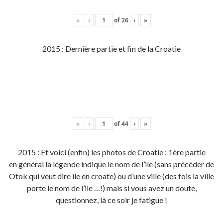
«
‹
of
26
›
»
2015 : Dernière partie et fin de la Croatie
«
‹
of
44
›
»
2015 : Et voici (enfin) les photos de Croatie : 1ère partie
en général la légende indique le nom de l’ile (sans précéder de
Otok qui veut dire ile en croate) ou d’une ville (des fois la ville
porte le nom de l’ile …!) mais si vous avez un doute,
questionnez, là ce soir je fatigue !