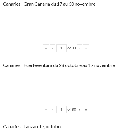
Canaries : Gran Canaria du 17 au 30 novembre
«
‹
of
33
›
»
Canaries : Fuerteventura du 28 octobre au 17 novembre
«
‹
of
38
›
»
Canaries : Lanzarote, octobre