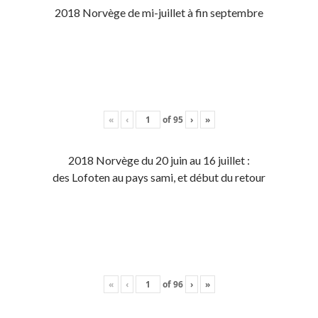
2018 Norvège de mi-juillet à fin septembre
«
‹
of
95
›
»
2018 Norvège du 20 juin au 16 juillet :
des Lofoten au pays sami, et début du retour
«
‹
of
96
›
»