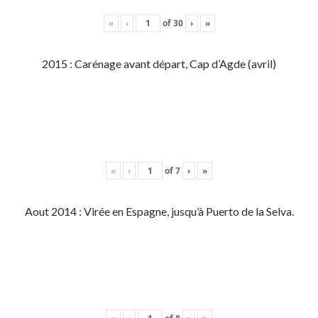
«
‹
of
30
›
»
2015 : Carénage avant départ, Cap d’Agde (avril)
«
‹
of
7
›
»
Aout 2014 : Virée en Espagne, jusqu’à Puerto de la Selva.