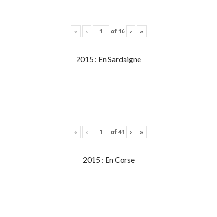
«
‹
of
16
›
»
2015 : En Sardaigne
«
‹
of
41
›
»
2015 : En Corse