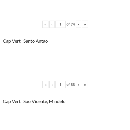
«
‹
of
74
›
»
Cap Vert : Santo Antao
«
‹
of
33
›
»
Cap Vert : Sao Vicente, Mindelo