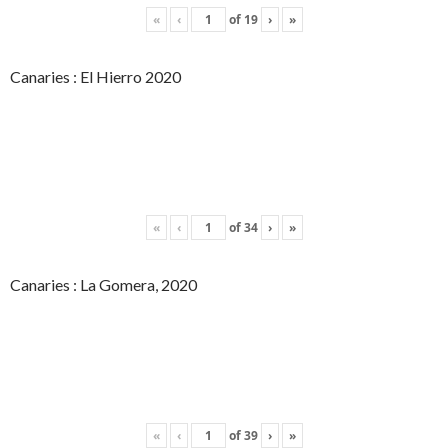
«
‹
of
19
›
»
Canaries : El Hierro 2020
«
‹
of
34
›
»
Canaries : La Gomera, 2020
«
‹
of
39
›
»