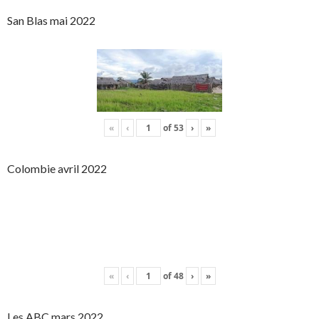
San Blas mai 2022
«
‹
of
53
›
»
Colombie avril 2022
«
‹
of
48
›
»
Les ABC mars 2022