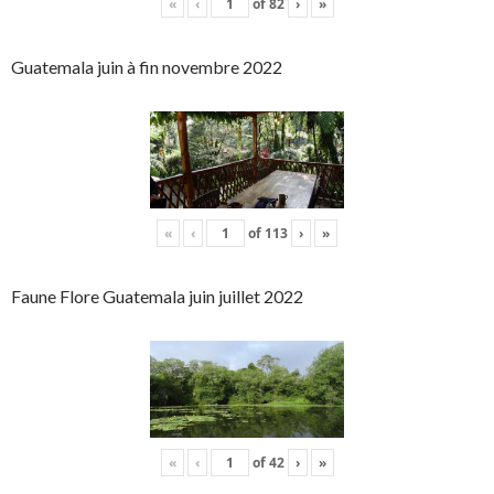
«
‹
of
82
›
»
Guatemala juin à fin novembre 2022
«
‹
of
113
›
»
Faune Flore Guatemala juin juillet 2022
«
‹
of
42
›
»