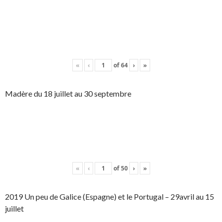
«
‹
of
64
›
»
Madère du 18 juillet au 30 septembre
«
‹
of
50
›
»
2019 Un peu de Galice (Espagne) et le Portugal – 29avril au 15
juillet