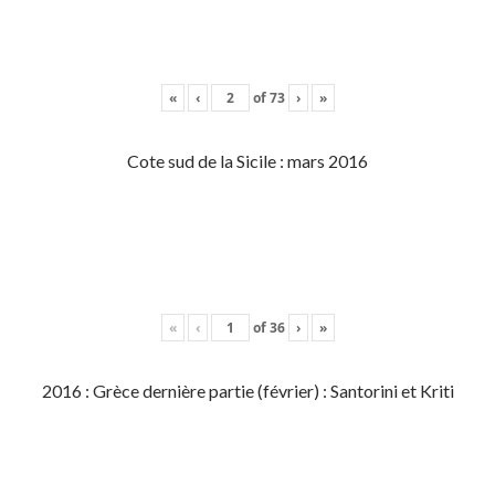
«
‹
of
73
›
»
Cote sud de la Sicile : mars 2016
«
‹
of
36
›
»
2016 : Grèce dernière partie (février) : Santorini et Kriti